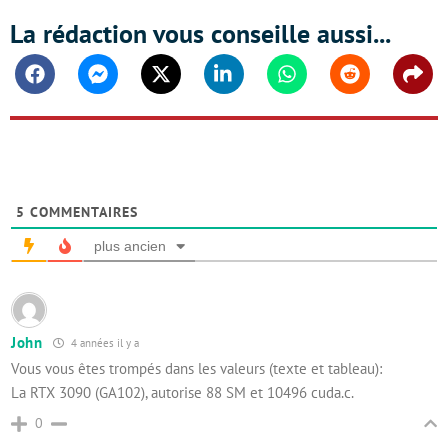
La rédaction vous conseille aussi...
Facebook
Messenger
Twitter
Linkedin
Whatsapp
Reddit
Shar
5
COMMENTAIRES
plus ancien
John
4 années il y a
Vous vous êtes trompés dans les valeurs (texte et tableau):
La RTX 3090 (GA102), autorise 88 SM et 10496 cuda.c.
0