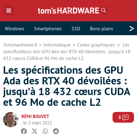
Rechercher
>
Windows
Smartphones
SSD
Bons plans
Tomshardware.fr
Informatique
Cartes graphiques
Les
spécifications des GPU Ada des RTX 40 dévoilées : jusqu’à 18
432 cœurs CUDA et 96 Mo de cache L2
Les spécifications des GPU
Ada des RTX 40 dévoilées :
jusqu’à 18 432 cœurs CUDA
et 96 Mo de cache L2
RÉMI BOUVET
Com
5
, le 2 mars 2022
Facebook
Twitter
Whatsapp
Reddit