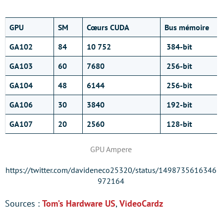
GPU
SM
Cœurs CUDA
Bus mémoire
GA102
84
10 752
384-bit
GA103
60
7680
256-bit
GA104
48
6144
256-bit
GA106
30
3840
192-bit
GA107
20
2560
128-bit
GPU Ampere
https://twitter.com/davideneco25320/status/1498735616346
972164
Sources :
Tom’s Hardware US
,
VideoCardz