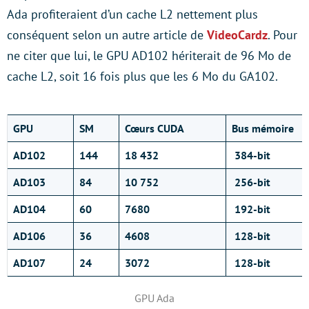
Ada profiteraient d’un cache L2 nettement plus
conséquent selon un autre article de
VideoCardz
. Pour
ne citer que lui, le GPU AD102 hériterait de 96 Mo de
cache L2, soit 16 fois plus que les 6 Mo du GA102.
GPU
SM
Cœurs CUDA
Bus mémoire
AD102
144
18 432
384-bit
AD103
84
10 752
256-bit
AD104
60
7680
192-bit
AD106
36
4608
128-bit
AD107
24
3072
128-bit
GPU Ada