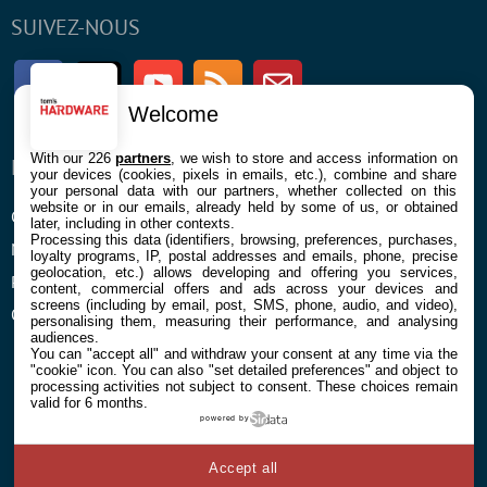
SUIVEZ-NOUS
Facebook
Twitter
Youtube
RSS
Newsletter
Welcome
With our 226
partners
, we wish to store and access information on
ENTREPRISE
À PROPOS
your devices (cookies, pixels in emails, etc.), combine and share
your personal data with our partners, whether collected on this
website or in our emails, already held by some of us, or obtained
Confidentialité et Cookies
Contact
later, including in other contexts.
Processing this data (identifiers, browsing, preferences, purchases,
Mentions légales et CGU
loyalty programs, IP, postal addresses and emails, phone, precise
geolocation, etc.) allows developing and offering you services,
Préférences Cookies
content, commercial offers and ads across your devices and
screens (including by email, post, SMS, phone, audio, and video),
Qui sommes nous
personalising them, measuring their performance, and analysing
audiences.
You can "accept all" and withdraw your consent at any time via the
"cookie" icon
. You can also "set detailed preferences" and object to
processing activities not subject to consent. These choices remain
valid for 6 months.
powered by
© 2026 Galaxie Media Tous droits réservés
Accept all