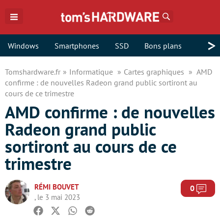
Rechercher
>
Windows
Smartphones
SSD
Bons plans
Tomshardware.fr
Informatique
Cartes graphiques
AMD
confirme : de nouvelles Radeon grand public sortiront au
cours de ce trimestre
AMD confirme : de nouvelles
Radeon grand public
sortiront au cours de ce
trimestre
RÉMI BOUVET
Com
0
, le 3 mai 2023
Facebook
Twitter
Whatsapp
Reddit