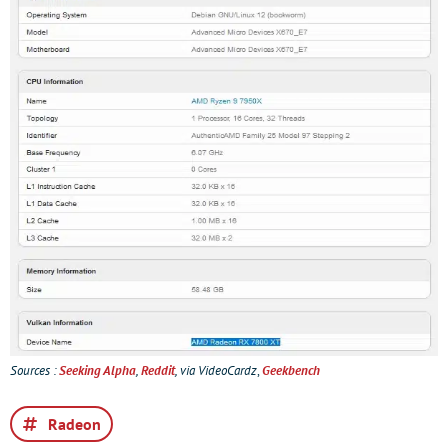
Sources :
Seeking Alpha
,
Reddit
, via VideoCardz
,
Geekbench
Radeon