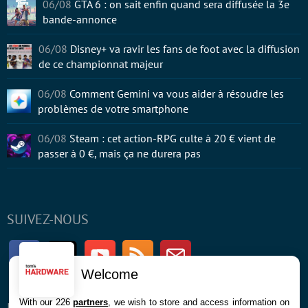
06/08
GTA 6 : on sait enfin quand sera diffusée la 3e
bande-annonce
06/08
Disney+ va ravir les fans de foot avec la diffusion
de ce championnat majeur
06/08
Comment Gemini va vous aider à résoudre les
problèmes de votre smartphone
06/08
Steam : cet action-RPG culte à 20 € vient de
passer à 0 €, mais ça ne durera pas
SUIVEZ-NOUS
Facebook
Twitter
Youtube
RSS
Newsletter
Welcome
With our 226
partners
, we wish to store and access information on