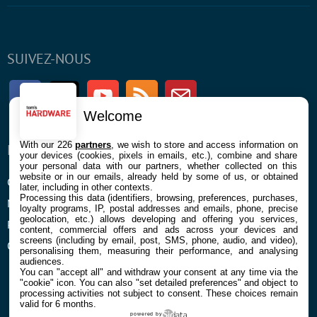
SUIVEZ-NOUS
Facebook
Twitter
Youtube
RSS
Newsletter
Welcome
With our 226
partners
, we wish to store and access information on
ENTREPRISE
À PROPOS
your devices (cookies, pixels in emails, etc.), combine and share
your personal data with our partners, whether collected on this
website or in our emails, already held by some of us, or obtained
Confidentialité et Cookies
Contact
later, including in other contexts.
Processing this data (identifiers, browsing, preferences, purchases,
Mentions légales et CGU
loyalty programs, IP, postal addresses and emails, phone, precise
geolocation, etc.) allows developing and offering you services,
Préférences Cookies
content, commercial offers and ads across your devices and
screens (including by email, post, SMS, phone, audio, and video),
Qui sommes nous
personalising them, measuring their performance, and analysing
audiences.
You can "accept all" and withdraw your consent at any time via the
"cookie" icon
. You can also "set detailed preferences" and object to
processing activities not subject to consent. These choices remain
valid for 6 months.
powered by