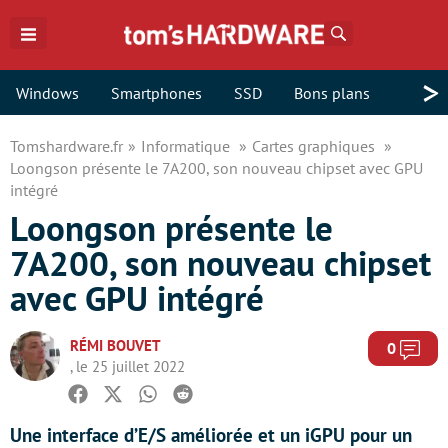
Rechercher
>
Windows
Smartphones
SSD
Bons plans
Tomshardware.fr
Informatique
Cartes graphiques
Loongson présente le 7A200, son nouveau chipset avec GPU
intégré
Loongson présente le
7A200, son nouveau chipset
avec GPU intégré
RÉMI BOUVET
Com
0
, le 25 juillet 2022
Facebook
Twitter
Whatsapp
Reddit
Une interface d’E/S améliorée et un iGPU pour un