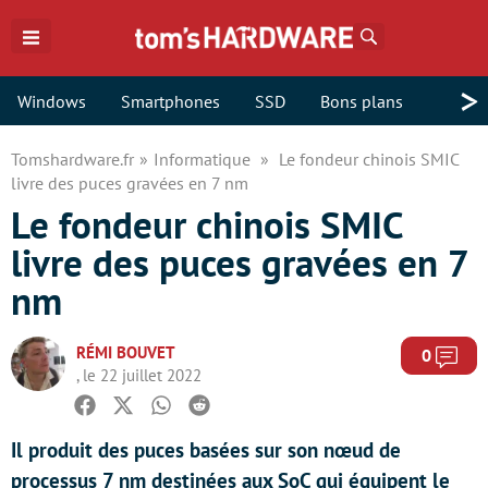
Rechercher
>
Windows
Smartphones
SSD
Bons plans
Tomshardware.fr
Informatique
Le fondeur chinois SMIC
livre des puces gravées en 7 nm
Le fondeur chinois SMIC
livre des puces gravées en 7
nm
RÉMI BOUVET
Com
0
, le 22 juillet 2022
Facebook
Twitter
Whatsapp
Reddit
Il produit des puces basées sur son nœud de
processus 7 nm destinées aux SoC qui équipent le