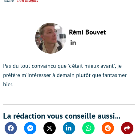
Source :
Tech Insights
Rémi Bouvet
LinkedIn
Pas du tout convaincu que "c'était mieux avant", je
préfère m'intéresser à demain plutôt que fantasmer
hier.
La rédaction vous conseille aussi...
Facebook
Messenger
Twitter
Linkedin
Whatsapp
Reddit
Shar