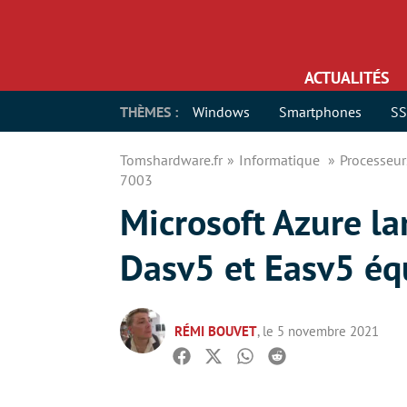
ACTUALITÉS
THÈMES :
Windows
Smartphones
S
Tomshardware.fr
Informatique
Processeu
7003
Microsoft Azure la
Dasv5 et Easv5 é
RÉMI BOUVET
, le 5 novembre 2021
Facebook
Twitter
Whatsapp
Reddit