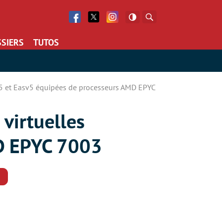
Facebook
Twitter
Facebook
Rechercher
SIERS
TUTOS
v5 et Easv5 équipées de processeurs AMD EPYC
virtuelles
MD EPYC 7003
Commentaires