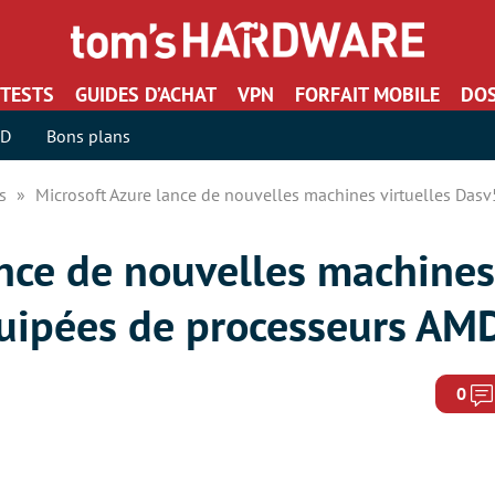
TESTS
GUIDES D’ACHAT
VPN
FORFAIT MOBILE
DOS
SD
Bons plans
rs
Microsoft Azure lance de nouvelles machines virtuelles Das
nce de nouvelles machines 
quipées de processeurs A
0