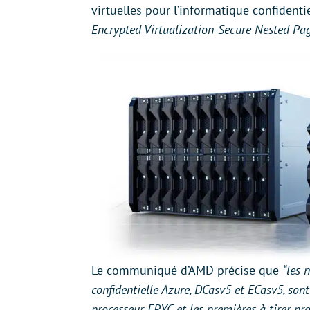
virtuelles pour l’informatique confident
Encrypted Virtualization-Secure Nested Pa
Le communiqué d’AMD précise que
“les 
confidentielle Azure, DCasv5 et ECasv5, son
processeur EPYC et les premières à tirer pro