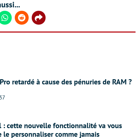
ussi...
din
Whatsapp
Reddit
Share
Pro retardé à cause des pénuries de RAM ?
:37
 : cette nouvelle fonctionnalité va vous
e le personnaliser comme jamais