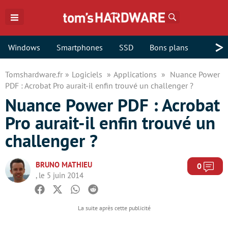
Rechercher
>
Windows
Smartphones
SSD
Bons plans
Tomshardware.fr
Logiciels
Applications
Nuance Power
PDF : Acrobat Pro aurait-il enfin trouvé un challenger ?
Nuance Power PDF : Acrobat
Pro aurait-il enfin trouvé un
challenger ?
BRUNO MATHIEU
Com
0
, le 5 juin 2014
Facebook
Twitter
Whatsapp
Reddit