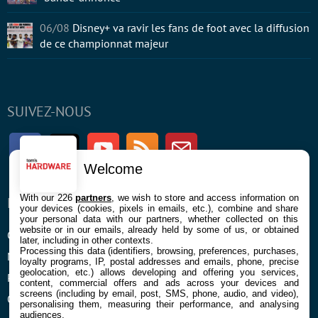
06/08
Disney+ va ravir les fans de foot avec la diffusion
de ce championnat majeur
SUIVEZ-NOUS
Facebook
Twitter
Youtube
RSS
Newsletter
Welcome
With our 226
partners
, we wish to store and access information on
ENTREPRISE
À PROPOS
your devices (cookies, pixels in emails, etc.), combine and share
your personal data with our partners, whether collected on this
website or in our emails, already held by some of us, or obtained
Confidentialité et Cookies
Contact
later, including in other contexts.
Processing this data (identifiers, browsing, preferences, purchases,
Mentions légales et CGU
loyalty programs, IP, postal addresses and emails, phone, precise
geolocation, etc.) allows developing and offering you services,
Préférences Cookies
content, commercial offers and ads across your devices and
screens (including by email, post, SMS, phone, audio, and video),
Qui sommes nous
personalising them, measuring their performance, and analysing
audiences.