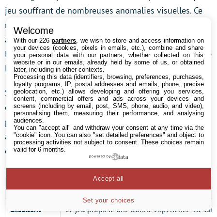
jeu souffrant de nombreuses anomalies visuelles. Ce
n’est peut être pas la meilleure manière d’évaluer la 3D
Welcome
à notre avis, mais nous saluons tout de même
With our 226
partners
, we wish to store and access information on
your devices (cookies, pixels in emails, etc.), combine and share
l’initiative de MTBS3D pour établir un état des lieux de
your personal data with our partners, whether collected on this
website or in our emails, already held by some of us, or obtained
la 3D.
later, including in other contexts.
Processing this data (identifiers, browsing, preferences, purchases,
loyalty programs, IP, postal addresses and emails, phone, precise
Sans un système d’évaluation de la stéréoscopie bien
geolocation, etc.) allows developing and offering you services,
content, commercial offers and ads across your devices and
établi, nous décrirons simplement notre cheminement
screens (including by email, post, SMS, phone, audio, and video),
personalising them, measuring their performance, and analysing
pour obtenir la meilleure qualité d’image possible
audiences.
You can "accept all" and withdraw your consent at any time via the
avec chaque technologie et nous indiquerons si, oui
"cookie" icon
. You can also "set detailed preferences" and object to
processing activities not subject to consent. These choices remain
ou non, le résultat est exploitable et appréciable.
valid for 6 months.
powered by
Accept all
Evaluation
Description
Set your choices
Excellent
Ce jeu propose une bonne expérience 3D san