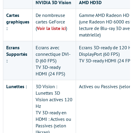
NVIDIA 3D Vision
AMD HD3D
Cartes
De nombreuse
Gamme AMD Radeon HD 50
graphiques
cartes GeForce
(une Radeon HD 6000 est n
:
(
Voir la liste ici
)
lecture de Blu-ray 3D avec
matérielle)
Ecrans
Ecrans avec
Ecrans 3D-ready de 120 H
Supportés
connectique DVI-
DisplayPort (60 FPS)
:
D (60 FPS)
TV 3D-ready HDMI (24 FPS
TV 3D-ready
HDMI (24 FPS)
Lunettes :
3D Vision :
Actives ou Passives (selon 
Lunettes 3D
Vision actives 120
Hz
TV 3D-ready en
HDMI : Actives ou
Passives (selon
l’écran)