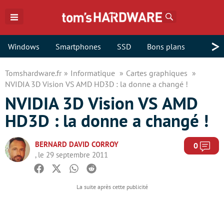
Rechercher
>
Windows
Smartphones
SSD
Bons plans
Tomshardware.fr
Informatique
Cartes graphiques
NVIDIA 3D Vision VS AMD HD3D : la donne a changé !
NVIDIA 3D Vision VS AMD
HD3D : la donne a changé !
BERNARD DAVID CORROY
Com
0
, le 29 septembre 2011
Facebook
Twitter
Whatsapp
Reddit