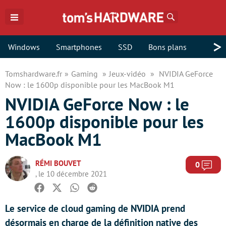
Rechercher
>
Windows
Smartphones
SSD
Bons plans
Tomshardware.fr
Gaming
Jeux-vidéo
NVIDIA GeForce
Now : le 1600p disponible pour les MacBook M1
NVIDIA GeForce Now : le
1600p disponible pour les
MacBook M1
RÉMI BOUVET
Com
0
, le 10 décembre 2021
Facebook
Twitter
Whatsapp
Reddit
Le service de cloud gaming de NVIDIA prend
désormais en charge de la définition native des