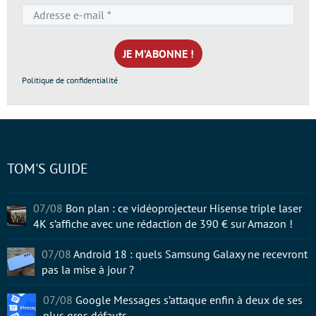
Adresse
e-
mail
*
Politique de confidentialité
TOM'S GUIDE
07/08
Bon plan : ce vidéoprojecteur Hisense triple laser
4K s’affiche avec une rédaction de 390 € sur Amazon !
07/08
Android 18 : quels Samsung Galaxy ne recevront
pas la mise à jour ?
07/08
Google Messages s’attaque enfin à deux de ses
plus gros défauts