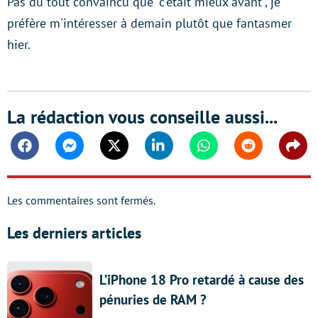
Pas du tout convaincu que "c'était mieux avant", je
préfère m'intéresser à demain plutôt que fantasmer
hier.
La rédaction vous conseille aussi...
Facebook
Messenger
Twitter
Linkedin
Whatsapp
Reddit
Shar
Les commentaires sont fermés.
Les derniers articles
L’iPhone 18 Pro retardé à cause des
pénuries de RAM ?