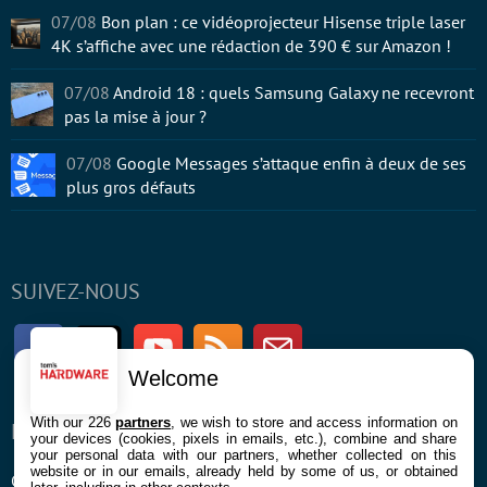
07/08
Bon plan : ce vidéoprojecteur Hisense triple laser
4K s’affiche avec une rédaction de 390 € sur Amazon !
07/08
Android 18 : quels Samsung Galaxy ne recevront
pas la mise à jour ?
07/08
Google Messages s’attaque enfin à deux de ses
plus gros défauts
SUIVEZ-NOUS
Facebook
Twitter
Youtube
RSS
Newsletter
Welcome
With our 226
partners
, we wish to store and access information on
ENTREPRISE
À PROPOS
your devices (cookies, pixels in emails, etc.), combine and share
your personal data with our partners, whether collected on this
website or in our emails, already held by some of us, or obtained
Confidentialité et Cookies
Contact