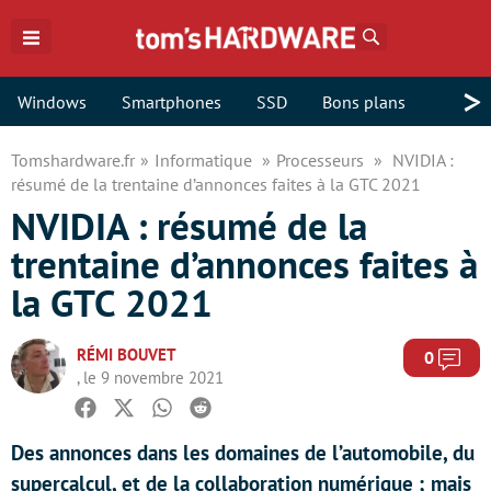
Rechercher
>
Windows
Smartphones
SSD
Bons plans
Tomshardware.fr
Informatique
Processeurs
NVIDIA :
résumé de la trentaine d’annonces faites à la GTC 2021
NVIDIA : résumé de la
trentaine d’annonces faites à
la GTC 2021
RÉMI BOUVET
Com
0
, le 9 novembre 2021
Facebook
Twitter
Whatsapp
Reddit
Des annonces dans les domaines de l’automobile, du
supercalcul, et de la collaboration numérique ; mais