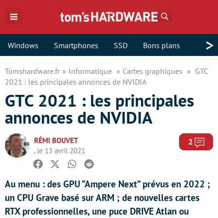
Rechercher
>
Windows
Smartphones
SSD
Bons plans
Tomshardware.fr
Informatique
Cartes graphiques
GTC
2021 : les principales annonces de NVIDIA
GTC 2021 : les principales
annonces de NVIDIA
RÉMI BOUVET
Com
2
, le 13 avril 2021
Facebook
Twitter
Whatsapp
Reddit
Au menu : des GPU “Ampere Next” prévus en 2022 ;
un CPU Grave basé sur ARM ; de nouvelles cartes
RTX professionnelles, une puce DRIVE Atlan ou