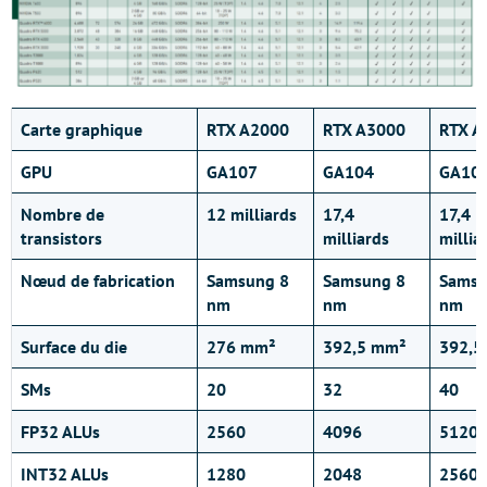
Carte graphique
RTX A2000
RTX A3000
RTX A
GPU
GA107
GA104
GA10
Nombre de
12 milliards
17,4
17,4
transistors
milliards
millia
Nœud de fabrication
Samsung 8
Samsung 8
Samsu
nm
nm
nm
Surface du die
276 mm²
392,5 mm²
392,5
SMs
20
32
40
FP32 ALUs
2560
4096
5120
INT32 ALUs
1280
2048
2560