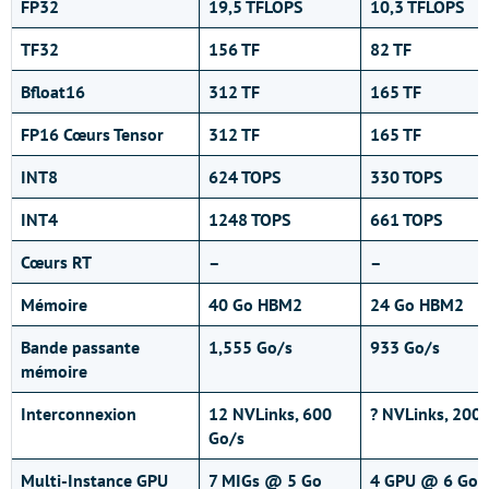
FP32
19,5 TFLOPS
10,3 TFLOPS
TF32
156 TF
82 TF
Bfloat16
312 TF
165 TF
FP16 Cœurs Tensor
312 TF
165 TF
INT8
624 TOPS
330 TOPS
INT4
1248 TOPS
661 TOPS
Cœurs RT
–
–
Mémoire
40 Go HBM2
24 Go HBM2
Bande passante
1,555 Go/s
933 Go/s
mémoire
Interconnexion
12 NVLinks, 600
? NVLinks, 200
Go/s
Multi-Instance GPU
7 MIGs @ 5 Go
4 GPU @ 6 Go