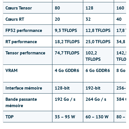
Cœurs Tensor
80
128
160
Cœurs RT
20
32
40
FP32 performance
9,3 TFLOPS
12,8 TFLOPS
17,8 
RT performance
18,2 TFLOPS
25,0 TFLOPS
34,8 
Tensor performance
74,7 TFLOPS
102,2
142,5
TFLOPS
TFLOP
VRAM
4 Go GDDR6
6 Go GDDR6
8 Go 
Interface mémoire
128-bit
192-bit
256-b
Bande passante
192 Go / s
264 Go / s
384 Go
mémoire
TDP
35 – 95 W
60 – 130 W
80 – 