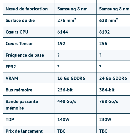
Nœud de fabrication
Samsung 8 nm
Samsung 8 nm
Surface du die
276 mm²
628 mm²
Cœurs GPU
6144
8192
Cœurs Tensor
192
256
Fréquence de base
?
?
FP32
?
?
VRAM
16 Go GDDR6
24 Go GDDR6
Bus mémoire
256-bit
384-bit
Bande passante
448 Go/s
768 Go/s
mémoire
TDP
140W
230W
Prix de lancement
TBC
TBC