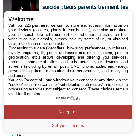
suicide : leurs parents tiennent les
réseaux sociaux pour responsables
Welcome
5 août 2026 08:17
With our 226
partners
, we wish to store and access information on
your devices (cookies, pixels in emails, etc.), combine and share
your personal data with our partners, whether collected on this
Gigabyte augmente ses prix de
website or in our emails, already held by some of us, or obtained
later, including in other contexts.
cartes graphiques de 20 à 40 %, un
Processing this data (identifiers, browsing, preferences, purchases,
loyalty programs, IP, postal addresses and emails, phone, precise
revendeur annule des
geolocation, etc.) allows developing and offering you services,
content, commercial offers and ads across your devices and
précommandes
screens (including by email, post, SMS, phone, audio, and video),
personalising them, measuring their performance, and analysing
5 août 2026 07:09
audiences.
You can "accept all" and withdraw your consent at any time via the
"cookie" icon
. You can also "set detailed preferences" and object to
🔥 Les Tendances
processing activities not subject to consent. These choices remain
valid for 6 months.
powered by
Prix RAM
Accept all
Apple iPhone
Nvidia
Set your choices
IA