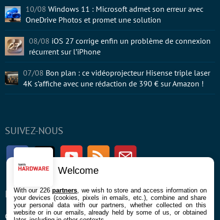
10/08
Windows 11 : Microsoft admet son erreur avec
OneDrive Photos et promet une solution
08/08
iOS 27 corrige enfin un problème de connexion
récurrent sur l’iPhone
07/08
Bon plan : ce vidéoprojecteur Hisense triple laser
4K s’affiche avec une rédaction de 390 € sur Amazon !
SUIVEZ-NOUS
Facebook
Twitter
Youtube
RSS
Newsletter
Welcome
With our 226
partners
, we wish to store and access information on
ENTREPRISE
À PROPOS
your devices (cookies, pixels in emails, etc.), combine and share
your personal data with our partners, whether collected on this
website or in our emails, already held by some of us, or obtained
Confidentialité et Cookies
Contact
later, including in other contexts.