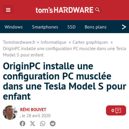
Rechercher
>
Windows
Smartphones
SSD
Bons plans
Tomshardware.fr
Informatique
Cartes graphiques
OriginPC installe une configuration PC musclée dans une Tesla
Model S pour enfant
OriginPC installe une
configuration PC musclée
dans une Tesla Model S pour
enfant
RÉMI BOUVET
Com
0
, le 28 avril 2020
Facebook
Twitter
Whatsapp
Reddit