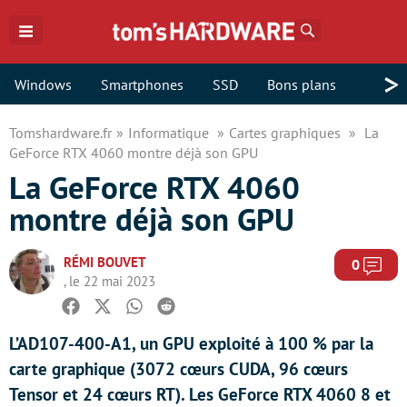
Rechercher
>
Windows
Smartphones
SSD
Bons plans
Tomshardware.fr
Informatique
Cartes graphiques
La
GeForce RTX 4060 montre déjà son GPU
La GeForce RTX 4060
montre déjà son GPU
RÉMI BOUVET
Com
0
, le 22 mai 2023
Facebook
Twitter
Whatsapp
Reddit
L’AD107-400-A1, un GPU exploité à 100 % par la
carte graphique (3072 cœurs CUDA, 96 cœurs
Tensor et 24 cœurs RT). Les GeForce RTX 4060 8 et