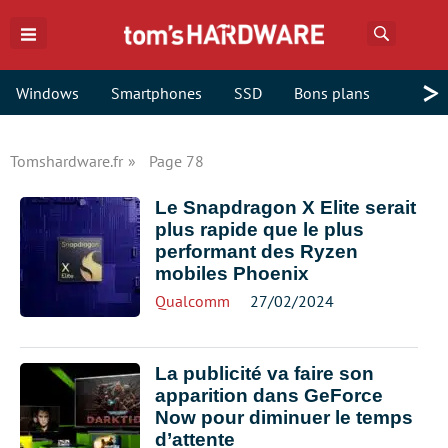
Recherch
>
Windows
Smartphones
SSD
Bons plans
Tomshardware.fr
Page 78
Le Snapdragon X Elite serait
plus rapide que le plus
performant des Ryzen
mobiles Phoenix
Qualcomm
27/02/2024
La publicité va faire son
apparition dans GeForce
Now pour diminuer le temps
d’attente