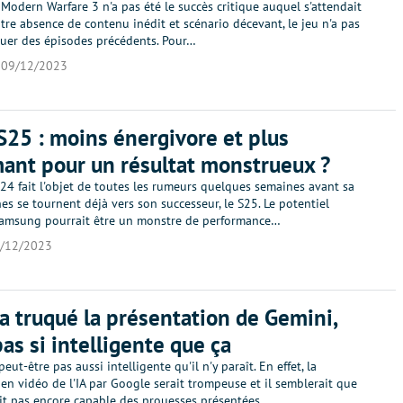
: Modern Warfare 3 n'a pas été le succès critique auquel s'attendait
ntre absence de contenu inédit et scénario décevant, le jeu n'a pas
uer des épisodes précédents. Pour…
09/12/2023
S25 : moins énergivore et plus
ant pour un résultat monstrueux ?
S24 fait l'objet de toutes les rumeurs quelques semaines avant sa
ines se tournent déjà vers son successeur, le S25. Le potentiel
Samsung pourrait être un monstre de performance…
/12/2023
a truqué la présentation de Gemini,
pas si intelligente que ça
eut-être pas aussi intelligente qu'il n'y paraît. En effet, la
en vidéo de l'IA par Google serait trompeuse et il semblerait que
it pas encore capable des prouesses présentées.