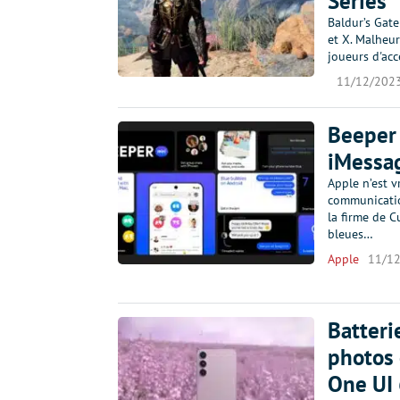
Series
Baldur’s Gate
et X. Malheur
joueurs d'acc
11/12/202
Beeper 
iMessag
Apple n’est v
communicatio
la firme de C
bleues…
Apple
11/1
Batteri
photos 
One UI 