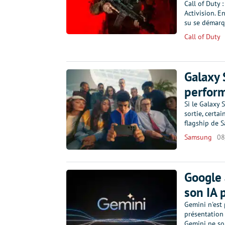
Call of Duty 
Activision. E
su se démarq
Call of Duty
Galaxy 
perform
Si le Galaxy 
sortie, certa
flagship de 
Samsung
08
Google 
son IA 
Gemini n'est p
présentation 
Gemini ne so