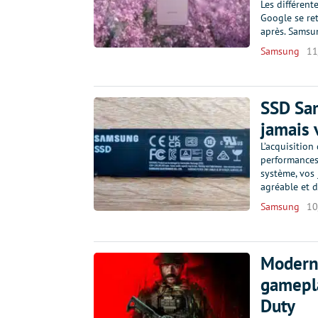
Les différent
Google se re
après. Samsu
Samsung
11
SSD Sa
jamais 
L’acquisitio
performances
système, vos 
agréable et 
Samsung
10
Modern 
gamepla
Duty