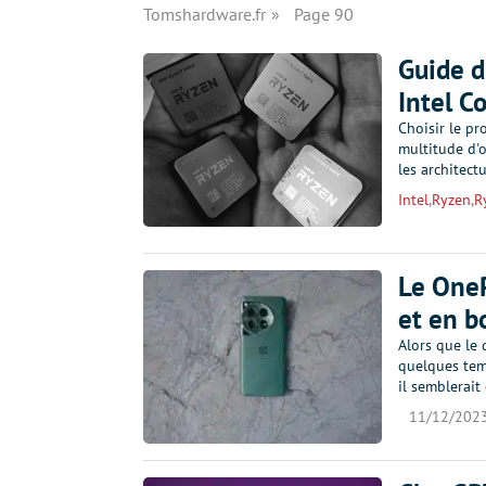
Tomshardware.fr
Page 90
Guide d
Intel C
Choisir le pro
multitude d'o
les architect
Intel
,
Ryzen
,
R
Le OneP
et en 
Alors que le 
quelques tem
il semblerait
11/12/202