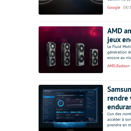
Google
08/
AMD amé
jeux en
Le Fluid Mot
génération de
encore au ni
AMD
,
Radeon
Samsung
rendre 
endura
L’un des nom
accéder à son
prendre en m