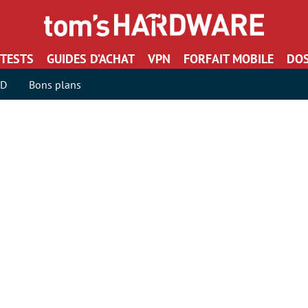
TESTS
GUIDES D’ACHAT
VPN
FORFAIT MOBILE
DOS
SD
Bons plans