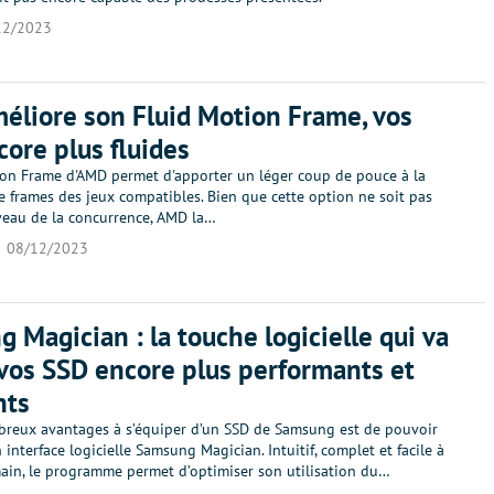
12/2023
liore son Fluid Motion Frame, vos
core plus fluides
ion Frame d'AMD permet d'apporter un léger coup de pouce à la
 frames des jeux compatibles. Bien que cette option ne soit pas
veau de la concurrence, AMD la…
08/12/2023
 Magician : la touche logicielle qui va
vos SSD encore plus performants et
nts
breux avantages à s’équiper d’un SSD de Samsung est de pouvoir
 interface logicielle Samsung Magician. Intuitif, complet et facile à
ain, le programme permet d’optimiser son utilisation du…