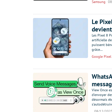
Samsung
08
Le Pixe
devient
Les Pixel 8 P
artificielle 
puissent béné
grâce…
Google Pixel
WhatsA
message
View Once es
d’envoyer de
désormais ét
s’autodétrui
08/12/202