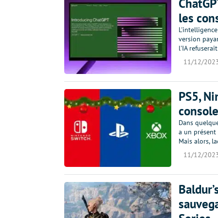
ChatGPT
les con
L'intelligenc
version payan
l'IA refusera
11/12/202
PS5, Ni
console
Dans quelques
a un présent 
Mais alors, l
11/12/202
Baldur’
sauvega