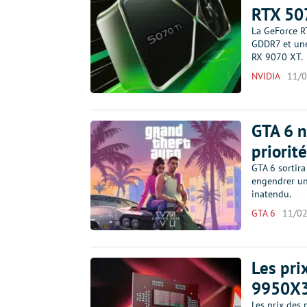
RTX 50
La GeForce R
GDDR7 et une
RX 9070 XT.
NVIDIA
11/
GTA 6 n
priorit
GTA 6 sortira
engendrer un 
inatendu.
GTA 6
11/0
Les pri
9950X3
Les prix des