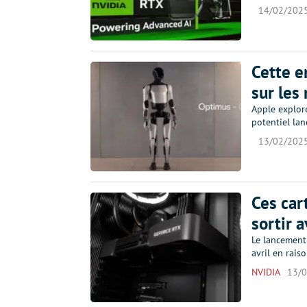
14/02/202
Cette e
sur les
Apple explore
potentiel la
13/02/202
Ces car
sortir 
Le lancement
avril en rai
NVIDIA
13/