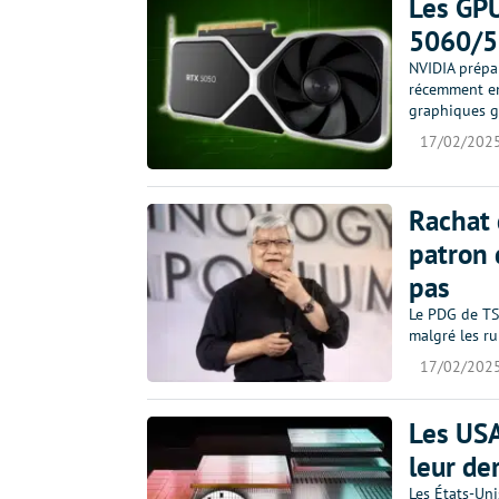
Les GP
5060/50
NVIDIA prépa
récemment enr
graphiques g
17/02/202
Rachat 
patron 
pas
Le PDG de TSM
malgré les ru
17/02/202
Les USA
leur de
Les États-Uni