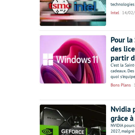
technologies
Intel
14/02
Pour la
des lic
partir 
C’est la Sain
cadeaux. Des 
quoi s’équipe
Bons Plans
Nvidia 
grâce à 
NVIDIA pourra
2027, malgré 