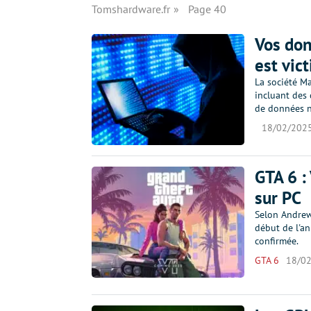
Tomshardware.fr
Page 40
Vos don
est vic
La société Ma
incluant des 
de données n
18/02/202
GTA 6 : 
sur PC
Selon Andrew 
début de l'an
confirmée.
GTA 6
18/0