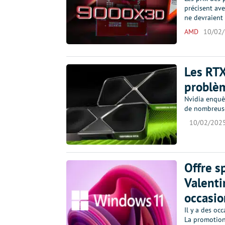
précisent ave
ne devraient 
AMD
10/02
Les RTX
problèm
Nvidia enquê
de nombreuses
10/02/202
Offre s
Valenti
occasio
Il y a des oc
La promotion