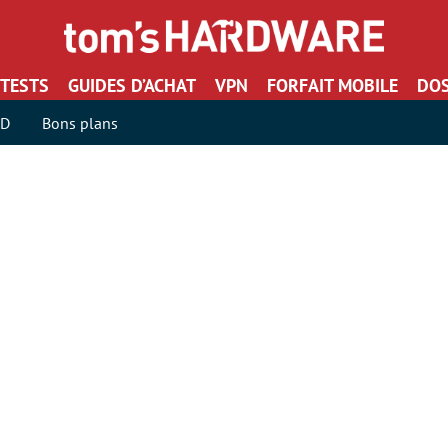
TESTS
GUIDES D’ACHAT
VPN
FORFAIT MOBILE
DOS
SD
Bons plans