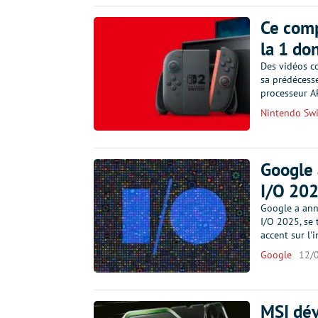
Ce comp
la 1 do
Des vidéos co
sa prédécess
processeur A
Nintendo Swi
Google 
I/O 20
Google a ann
I/O 2025, se 
accent sur l'i
Google
12/
MSI dév