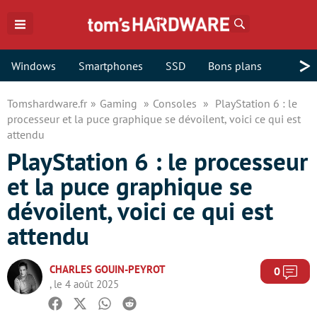
Rechercher
>
Windows
Smartphones
SSD
Bons plans
Tomshardware.fr
Gaming
Consoles
PlayStation 6 : le
processeur et la puce graphique se dévoilent, voici ce qui est
attendu
PlayStation 6 : le processeur
et la puce graphique se
dévoilent, voici ce qui est
attendu
CHARLES GOUIN-PEYROT
Com
0
, le 4 août 2025
Facebook
Twitter
Whatsapp
Reddit