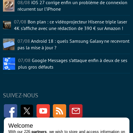
08/08
iOS 27 corrige enfin un problème de connexion
récurrent sur l’iPhone
07/08
Bon plan : ce vidéoprojecteur Hisense triple laser
4K s’affiche avec une rédaction de 390 € sur Amazon !
07/08
Android 18 : quels Samsung Galaxy ne recevront
pas la mise à jour ?
07/08
Google Messages s’attaque enfin à deux de ses
plus gros défauts
SUIVEZ-NOUS
Facebook
Twitter
Youtube
RSS
Newsletter
Welcome
With our 226
partners
, we wish to store and access information on