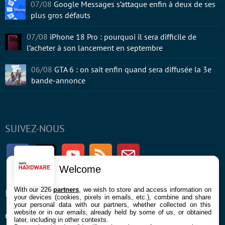
07/08
Google Messages s’attaque enfin à deux de ses
plus gros défauts
07/08
iPhone 18 Pro : pourquoi il sera difficile de
l’acheter à son lancement en septembre
06/08
GTA 6 : on sait enfin quand sera diffusée la 3e
bande-annonce
SUIVEZ-NOUS
Facebook
Twitter
Youtube
RSS
Newsletter
Welcome
With our 226
partners
, we wish to store and access information on
ENTREPRISE
À PROPOS
your devices (cookies, pixels in emails, etc.), combine and share
your personal data with our partners, whether collected on this
website or in our emails, already held by some of us, or obtained
Confidentialité et Cookies
Contact
later, including in other contexts.