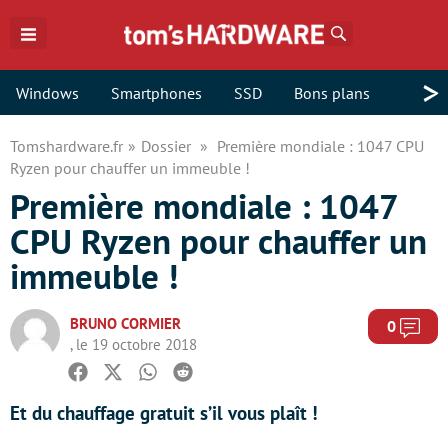
Rechercher
>
Windows
Smartphones
SSD
Bons plans
Tomshardware.fr
Dossier
Première mondiale : 1047 CPU
Ryzen pour chauffer un immeuble !
Première mondiale : 1047
CPU Ryzen pour chauffer un
immeuble !
BRUNO CORMIER
Com
0
, le 19 octobre 2018
Facebook
Twitter
Whatsapp
Reddit
Et du chauffage gratuit s’il vous plaît !