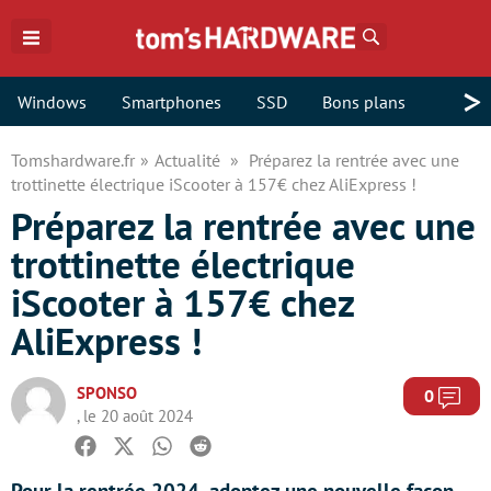
Rechercher
>
Windows
Smartphones
SSD
Bons plans
Tomshardware.fr
Actualité
Préparez la rentrée avec une
trottinette électrique iScooter à 157€ chez AliExpress !
Préparez la rentrée avec une
trottinette électrique
iScooter à 157€ chez
AliExpress !
SPONSO
Com
0
, le 20 août 2024
Facebook
Twitter
Whatsapp
Reddit