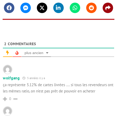
Facebook
Messenger
Twitter
Linkedin
Whatsapp
Reddit
Shar
2
COMMENTAIRES
plus ancien
wolfgang
5 années il y a
ça représente 3.12% de cartes livrées …. si tous les revendeurs ont
les mêmes ratio, on n’est pas prêt de pouvoir en acheter
0