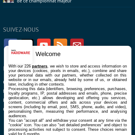
de ce championnat majeur
SUIVEZ-NOUS
Facebook
Twitter
Youtube
RSS
Newsletter
Welcome
With our 226
partners
, we wish to store and access information on
ENTREPRISE
À PROPOS
your devices (cookies, pixels in emails, etc.), combine and share
your personal data with our partners, whether collected on this
website or in our emails, already held by some of us, or obtained
Confidentialité et Cookies
Contact
later, including in other contexts.
Processing this data (identifiers, browsing, preferences, purchases,
Mentions légales et CGU
loyalty programs, IP, postal addresses and emails, phone, precise
geolocation, etc.) allows developing and offering you services,
Préférences Cookies
content, commercial offers and ads across your devices and
screens (including by email, post, SMS, phone, audio, and video),
Qui sommes nous
personalising them, measuring their performance, and analysing
audiences.
You can "accept all" and withdraw your consent at any time via the
"cookie" icon
. You can also "set detailed preferences" and object to
processing activities not subject to consent. These choices remain
valid for 6 months.