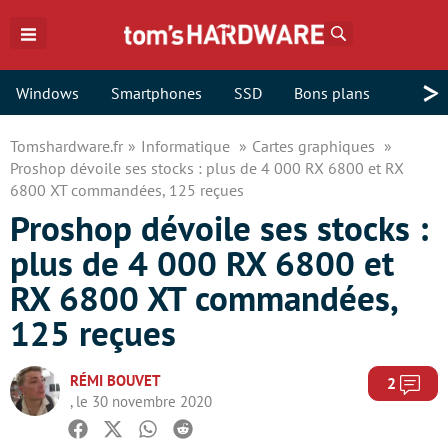
Rechercher
>
Windows
Smartphones
SSD
Bons plans
Tomshardware.fr
Informatique
Cartes graphiques
Proshop dévoile ses stocks : plus de 4 000 RX 6800 et RX
6800 XT commandées, 125 reçues
Proshop dévoile ses stocks :
plus de 4 000 RX 6800 et
RX 6800 XT commandées,
125 reçues
RÉMI BOUVET
Com
2
, le 30 novembre 2020
Facebook
Twitter
Whatsapp
Reddit