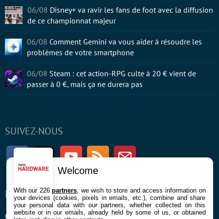
06/08
Disney+ va ravir les fans de foot avec la diffusion
de ce championnat majeur
06/08
Comment Gemini va vous aider à résoudre les
problèmes de votre smartphone
06/08
Steam : cet action-RPG culte à 20 € vient de
passer à 0 €, mais ça ne durera pas
SUIVEZ-NOUS
Facebook
Twitter
Youtube
RSS
Newsletter
Welcome
With our 226
partners
, we wish to store and access information on
ENTREPRISE
À PROPOS
your devices (cookies, pixels in emails, etc.), combine and share
your personal data with our partners, whether collected on this
website or in our emails, already held by some of us, or obtained
Confidentialité et Cookies
Contact