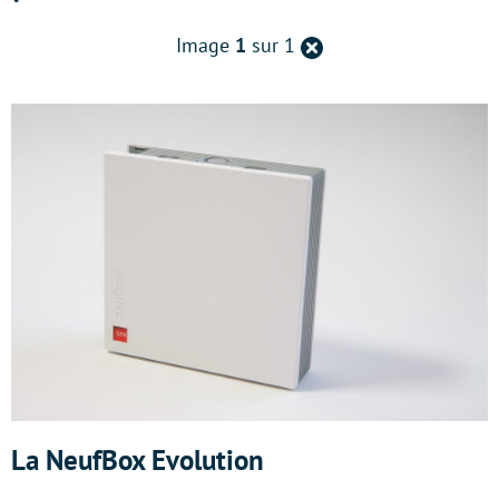
Retour
Image
1
sur 1
à
la
page
précédente
La NeufBox Evolution