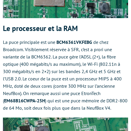
Le processeur et la RAM
La puce principale est une
BCM6361VKFEBG
de chez
Broadcom. Visiblement réservée à SFR, c’est a prori une
variante de la BCM6362. La puce gère l’ADSL (2+), la fibre
optique (400 mégabits/s au maximum), le Wi-Fi (802.11n à
300 mégabits/s en 2×2) sur les bandes 2,4 GHz et 5 GHz et
l’USB 2.0. Le coeur de la puce est un processeur MIPS à 400
MHz, doté de deux cores (contre 300 MHz sur l’ancienne
NeufBox). On remarque aussi une puce EtronTech
(
EM68B16CWPA-25H
) qui est une puce mémoire de DDR2-800
de 64 Mo, soit deux fois plus que dans la NeufBox V4.