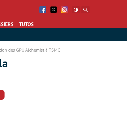
Facebook
Twitter
Facebook
Rechercher
SIERS
TUTOS
cation des GPU Alchemist à TSMC
la
Commentaires