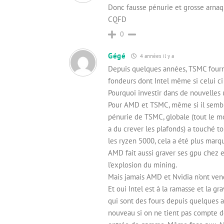
Donc fausse pénurie et grosse arna
CQFD
0
Gégé
4 années il y a
Depuis quelques années, TSMC fourni
fondeurs dont Intel même si celui ci 
Pourquoi investir dans de nouvelles u
Pour AMD et TSMC, même si il semblai
pénurie de TSMC, globale (tout le m
a du crever les plafonds) a touché 
les ryzen 5000, cela a été plus marq
AMD fait aussi graver ses gpu chez eu
l’explosion du mining.
Mais jamais AMD et Nvidia n’ont ven
Et oui Intel est à la ramasse et la g
qui sont des fours depuis quelques a
nouveau si on ne tient pas compte d