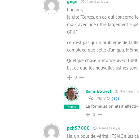
gégé
4 années il y a
bonjour,
je cite “Certes, en ce qui concerne 
mois, avec une offre largement supé
GPU.”
ce n’est pas qu’un problème de taille
complexe que celle d’un gpu. Même si
Quelque chose m’étonne avec TSMC. O
Est ce que les nouvelles usines son
0
Rémi Bouvet
4 années il y
Reply to
gégé
La formulation était effecti
Auteur
0
pch57000
4 années il y a
Ha, un bout de vérité : TSMC a les c