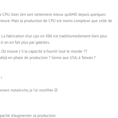
les CPU, Intel s’en sort nettement mieux qu’AMD depuis quelques
rieure. Mais la production de CPU est moins complexe que celle de
. La fabrication d’un cpu en X86 est traditionnellement bien plus
 on en fait plus par galettes.
ù trouve t il la capacité à fournir tout le monde ??
t déjà en phase de production ? Genre aux USA, à Taiwan ?
 a
vement maladroite, je l’ai modifiée 😉
apacité d’augmenter sa production