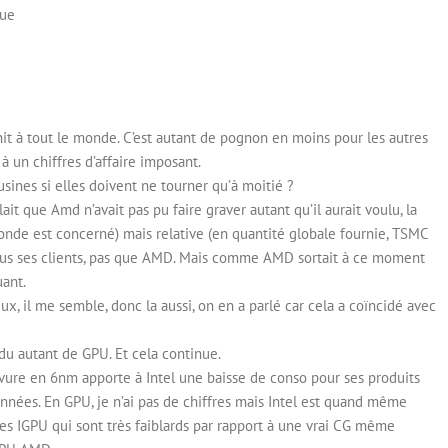
que
t à tout le monde. C’est autant de pognon en moins pour les autres
à un chiffres d’affaire imposant.
sines si elles doivent ne tourner qu’à moitié ?
t que Amd n’avait pas pu faire graver autant qu’il aurait voulu, la
onde est concerné) mais relative (en quantité globale fournie, TSMC
tous ses clients, pas que AMD. Mais comme AMD sortait à ce moment
uant.
x, il me semble, donc la aussi, on en a parlé car cela a coïncidé avec
du autant de GPU. Et cela continue.
ravure en 6nm apporte à Intel une baisse de conso pour ses produits
nnées. En GPU, je n’ai pas de chiffres mais Intel est quand même
es IGPU qui sont très faiblards par rapport à une vrai CG même