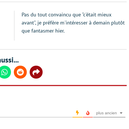
Pas du tout convaincu que "c'était mieux
avant", je préfère m'intéresser à demain plutôt
que fantasmer hier.
ussi...
din
Whatsapp
Reddit
Share
plus ancien