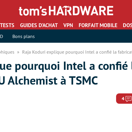
TESTS
GUIDES D’ACHAT
VPN
FORFAIT MOBILE
DOS
SD
Bons plans
aphiques
Raja Koduri explique pourquoi Intel a confié la fabri
ue pourquoi Intel a confié 
PU Alchemist à TSMC
4