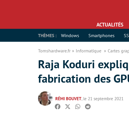
ACTUALITÉS
THÈMES :
Windows
Smartphones
S
Tomshardware.fr
Informatique
Cartes gr
Raja Koduri expliq
fabrication des G
RÉMI BOUVET
, le 21 septembre 2021
Facebook
Twitter
Whatsapp
Reddit