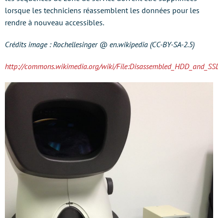
lorsque les techniciens réassemblent les données pour les
rendre à nouveau accessibles.
Crédits image : Rochellesinger @ en.wikipedia (CC-BY-SA-2.5)
http://commons.wikimedia.org/wiki/File:Disassembled_HDD_and_SS