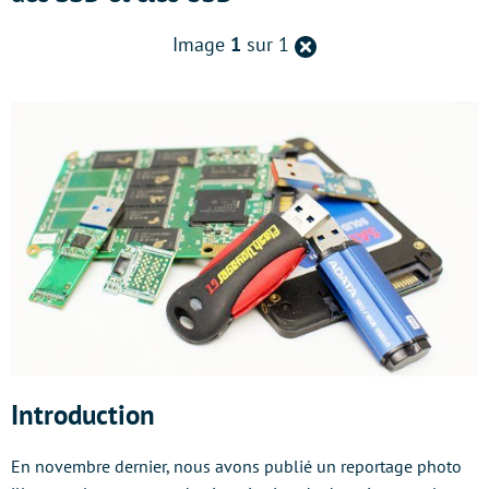
Retour
Image
1
sur 1
à
la
page
précédente
Introduction
En novembre dernier, nous avons publié un reportage photo