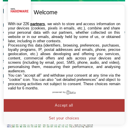
Un câblage minutieux
Welcome
With our 226
partners
, we wish to store and access information on
Le câblage des puces monolithiques suit l’approche
your devices (cookies, pixels in emails, etc.), combine and share
« capellini » décrite sur la page précédente : si le câblage varie
your personal data with our partners, whether collected on this
website or in our emails, already held by some of us, or obtained
d’un modèle à l’autre, chaque point de contact correspond à
later, including in other contexts.
Processing this data (identifiers, browsing, preferences, purchases,
une fonctionnalité bien définie. Pour prendre un exemple
loyalty programs, IP, postal addresses and emails, phone, precise
concret, le point situé complètement à droite de la rangée
geolocation, etc.) allows developing and offering you services,
content, commercial offers and ads across your devices and
supérieure correspond à l’alimentation 3,3 Volts. Lorsque l’on
screens (including by email, post, SMS, phone, audio, and video),
personalising them, measuring their performance, and analysing
examine ce processus, on commence à comprendre à quel
audiences.
point l’extraction des données à partir de puces mémoire peut
You can "accept all" and withdraw your consent at any time via the
"cookie" icon
. You can also "set detailed preferences" and object to
se révéler chronophage.
processing activities not subject to consent. These choices remain
valid for 6 months.
powered by
Accept all
Set your choices