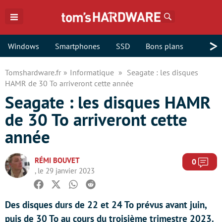
Rechercher
>
Windows
Smartphones
SSD
Bons plans
Tomshardware.fr
Informatique
Seagate : les disques
HAMR de 30 To arriveront cette année
Seagate : les disques HAMR
de 30 To arriveront cette
année
RÉMI BOUVET
Com
0
, le 29 janvier 2023
Facebook
Twitter
Whatsapp
Reddit
Des disques durs de 22 et 24 To prévus avant juin,
puis de 30 To au cours du troisième trimestre 2023.