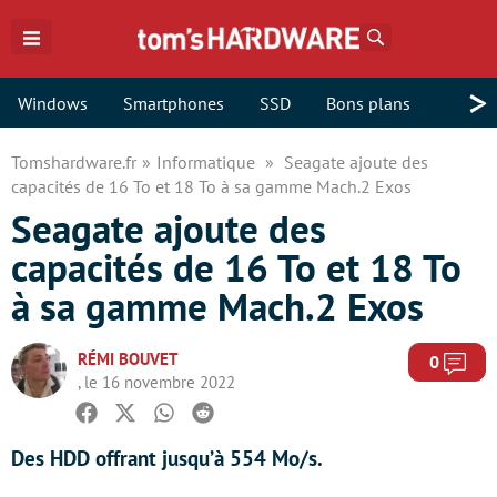
Rechercher
>
Windows
Smartphones
SSD
Bons plans
Tomshardware.fr
Informatique
Seagate ajoute des
capacités de 16 To et 18 To à sa gamme Mach.2 Exos
Seagate ajoute des
capacités de 16 To et 18 To
à sa gamme Mach.2 Exos
RÉMI BOUVET
Com
0
, le 16 novembre 2022
Facebook
Twitter
Whatsapp
Reddit
Des HDD offrant jusqu’à 554 Mo/s.