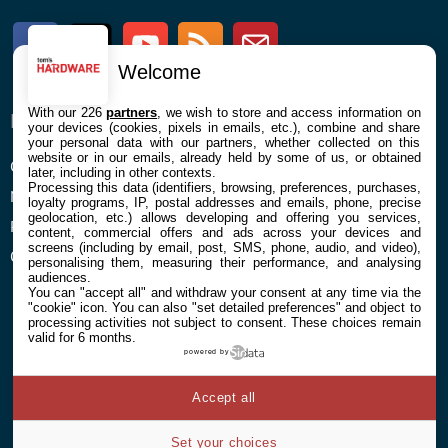
Facebook
Twitter
Youtube
RSS
Newsletter
Welcome
With our 226
partners
, we wish to store and access information on
ENTREPRISE
À PROPOS
your devices (cookies, pixels in emails, etc.), combine and share
your personal data with our partners, whether collected on this
website or in our emails, already held by some of us, or obtained
Confidentialité et Cookies
Contact
later, including in other contexts.
Processing this data (identifiers, browsing, preferences, purchases,
Mentions légales et CGU
loyalty programs, IP, postal addresses and emails, phone, precise
geolocation, etc.) allows developing and offering you services,
Préférences Cookies
content, commercial offers and ads across your devices and
screens (including by email, post, SMS, phone, audio, and video),
Qui sommes nous
personalising them, measuring their performance, and analysing
audiences.
You can "accept all" and withdraw your consent at any time via the
"cookie" icon
. You can also "set detailed preferences" and object to
processing activities not subject to consent. These choices remain
valid for 6 months.
powered by
© 2026 Galaxie Media Tous droits réservés
Accept all
Set your choices