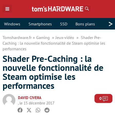
Rechercher
>
Windows
Smartphones
SSD
Bons plans
Tomshardware.fr
Gaming
Jeux-vidéo
Shader Pre-
Caching : la nouvelle fonctionnalité de Steam optimise les
performances
Shader Pre-Caching : la
nouvelle fonctionnalité de
Steam optimise les
performances
DAVID CIVERA
Com
0
, le 15 décembre 2017
Facebook
Twitter
Whatsapp
Reddit