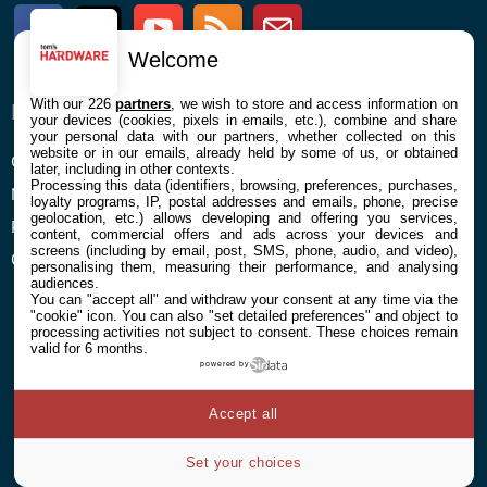
Facebook
Twitter
Youtube
RSS
Newsletter
Welcome
With our 226
partners
, we wish to store and access information on
ENTREPRISE
À PROPOS
your devices (cookies, pixels in emails, etc.), combine and share
your personal data with our partners, whether collected on this
website or in our emails, already held by some of us, or obtained
Confidentialité et Cookies
Contact
later, including in other contexts.
Processing this data (identifiers, browsing, preferences, purchases,
Mentions légales et CGU
loyalty programs, IP, postal addresses and emails, phone, precise
geolocation, etc.) allows developing and offering you services,
Préférences Cookies
content, commercial offers and ads across your devices and
screens (including by email, post, SMS, phone, audio, and video),
Qui sommes nous
personalising them, measuring their performance, and analysing
audiences.
You can "accept all" and withdraw your consent at any time via the
"cookie" icon
. You can also "set detailed preferences" and object to
processing activities not subject to consent. These choices remain
valid for 6 months.
powered by
© 2026 Galaxie Media Tous droits réservés
Accept all
Set your choices