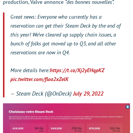
production, Valve annonce
“des bonnes nouvelles”.
Great news: Everyone who currently has a
reservation can get their Steam Deck by the end of
this year! We’ve cleared up supply chain issues, a
bunch of folks got moved up to Q3, and all other
reservations are now in Q4.
More details here:
https://t.co/Xj2yEHqpKZ
pic.twitter.com/floa2xZelK
— Steam Deck (@OnDeck)
July 29, 2022