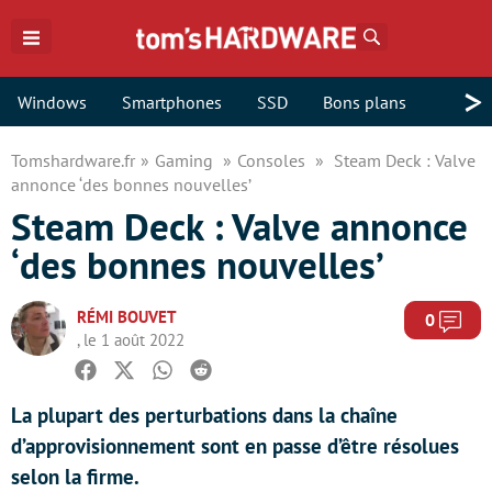
Rechercher
>
Windows
Smartphones
SSD
Bons plans
Tomshardware.fr
Gaming
Consoles
Steam Deck : Valve
annonce ‘des bonnes nouvelles’
Steam Deck : Valve annonce
‘des bonnes nouvelles’
RÉMI BOUVET
Com
0
, le 1 août 2022
Facebook
Twitter
Whatsapp
Reddit
La plupart des perturbations dans la chaîne
d’approvisionnement sont en passe d’être résolues
selon la firme.