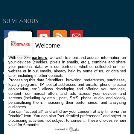
SUIVEZ-NOUS
Facebook
Twitter
Youtube
RSS
Newsletter
Welcome
With our 226
partners
, we wish to store and access information on
ENTREPRISE
À PROPOS
your devices (cookies, pixels in emails, etc.), combine and share
your personal data with our partners, whether collected on this
website or in our emails, already held by some of us, or obtained
Confidentialité et Cookies
Contact
later, including in other contexts.
Processing this data (identifiers, browsing, preferences, purchases,
Mentions légales et CGU
loyalty programs, IP, postal addresses and emails, phone, precise
geolocation, etc.) allows developing and offering you services,
Préférences Cookies
content, commercial offers and ads across your devices and
screens (including by email, post, SMS, phone, audio, and video),
Qui sommes nous
personalising them, measuring their performance, and analysing
audiences.
You can "accept all" and withdraw your consent at any time via the
"cookie" icon
. You can also "set detailed preferences" and object to
processing activities not subject to consent. These choices remain
valid for 6 months.
powered by