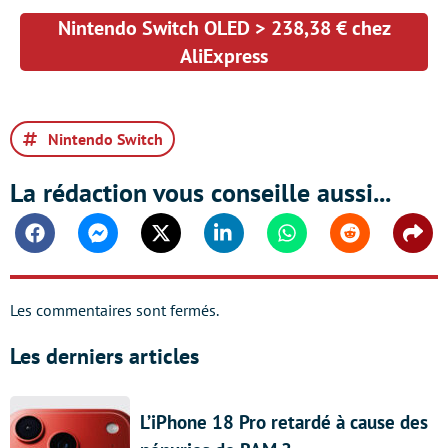
Nintendo Switch OLED > 238,38 € chez
AliExpress
Nintendo Switch
La rédaction vous conseille aussi...
Facebook
Messenger
Twitter
Linkedin
Whatsapp
Reddit
Shar
Les commentaires sont fermés.
Les derniers articles
L’iPhone 18 Pro retardé à cause des