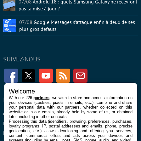
07/08
Android 18 : quels Samsung Galaxy ne recevront
pas la mise à jour ?
07/08
Google Messages s’attaque enfin à deux de ses
plus gros défauts
SUIVEZ-NOUS
Facebook
Twitter
Youtube
RSS
Newsletter
Welcome
With our 226
partners
, we wish to store and access information on
ENTREPRISE
À PROPOS
your devices (cookies, pixels in emails, etc.), combine and share
your personal data with our partners, whether collected on this
website or in our emails, already held by some of us, or obtained
Confidentialité et Cookies
Contact
later, including in other contexts.
Processing this data (identifiers, browsing, preferences, purchases,
Mentions légales et CGU
loyalty programs, IP, postal addresses and emails, phone, precise
geolocation, etc.) allows developing and offering you services,
Préférences Cookies
content, commercial offers and ads across your devices and
screens (including by email, post, SMS, phone, audio, and video),