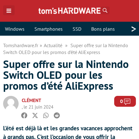
Rechercher
>
Windows
Smartphones
SSD
Bons plans
Tomshardware.fr
Actualité
Super offre sur la Nintendo
Switch OLED pour les promos d’été AliExpress
Super offre sur la Nintendo
Switch OLED pour les
promos d’été AliExpress
CLÉMENT
Com
0
, le 21 juin 2024
Facebook
Twitter
Whatsapp
Reddit
L’été est déjà là et les grandes vacances approchent
à grands pas. C’est l’occasion de vous offrir la