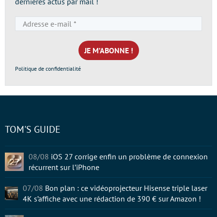
dernières actus par mail !
Adresse
e-
mail
*
Politique de confidentialité
TOM'S GUIDE
08/08
iOS 27 corrige enfin un problème de connexion
récurrent sur l’iPhone
07/08
Bon plan : ce vidéoprojecteur Hisense triple laser
4K s’affiche avec une rédaction de 390 € sur Amazon !