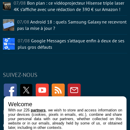
07/08
Bon plan : ce vidéoprojecteur Hisense triple laser
4K s’affiche avec une rédaction de 390 € sur Amazon !
07/08
Android 18 : quels Samsung Galaxy ne recevront
pas la mise à jour ?
07/08
Google Messages s’attaque enfin à deux de ses
plus gros défauts
SUIVEZ-NOUS
Facebook
Twitter
Youtube
RSS
Newsletter
Welcome
With our 226
partners
, we wish to store and access information on
ENTREPRISE
À PROPOS
your devices (cookies, pixels in emails, etc.), combine and share
your personal data with our partners, whether collected on this
website or in our emails, already held by some of us, or obtained
Confidentialité et Cookies
Contact
later, including in other contexts.