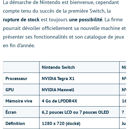
La démarche de Nintendo est bienvenue, cependant
compte tenu du succès de la première Switch, la
rupture de stock
est toujours
une possibilité
. La firme
pourrait dévoiler officiellement sa nouvelle machine et
présenter ses fonctionnalités et son catalogue de jeux
en fin d’année.
Nintendo Switch
Nin
Processeur
NVIDIA Tegra X1
NVI
GPU
NVIDIA Maxwell
NVI
Mémoire vive
4 Go de LPDDR4X
16 
Écran
6,2 pouces LCD ou 7 pouces OLED
?
Définition
1280 x 720 (docké)
Jus