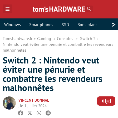
Rechercher
>
Windows
Smartphones
SSD
Bons plans
Tomshardware.fr
Gaming
Consoles
Switch 2 :
Nintendo veut éviter une pénurie et combattre les revendeurs
malhonnêtes
Switch 2 : Nintendo veut
éviter une pénurie et
combattre les revendeurs
malhonnêtes
VINCENT BONNAL
Com
0
, le 1 juillet 2024
Facebook
Twitter
Whatsapp
Reddit