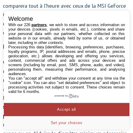
comparera tout à l’heure avec ceux de la MSI GeForce
GTX 1080 Sea Hawk. Pour l’instant, nous voulons
Welcome
étudier quels composants ont tendance à chauffer, et
With our 226
partners
, we wish to store and access information on
your devices (cookies, pixels in emails, etc.), combine and share
dans quelle mesure.
your personal data with our partners, whether collected on this
website or in our emails, already held by some of us, or obtained
later, including in other contexts.
Mesures infrarouges avec la caméra thermique
Processing this data (identifiers, browsing, preferences, purchases,
loyalty programs, IP, postal addresses and emails, phone, precise
geolocation, etc.) allows developing and offering you services,
content, commercial offers and ads across your devices and
Comme la plaque arrière recouvre la platine, on voit
screens (including by email, post, SMS, phone, audio, and video),
personalising them, measuring their performance, and analysing
mal comment une mesure serait possible. Notre test
audiences.
You can "accept all" and withdraw your consent at any time via the
n’aurait cependant pas de sens si nous nous bornions
"cookie" icon
. You can also "set detailed preferences" and object to
processing activities not subject to consent. These choices remain
à des mesures externes et des extrapolations
valid for 6 months.
hasardeuses sur les températures internes.
Nous nous
powered by
sommes donc résolus, le cœur gros, à sortir la
Accept all
perceuse
. Comme nous connaissons la distance
Set your choices
requise entre la caméra thermique et la carte, nous