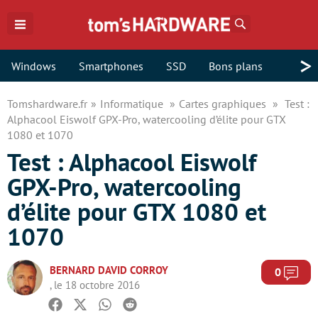
Rechercher
>
Windows
Smartphones
SSD
Bons plans
Tomshardware.fr
Informatique
Cartes graphiques
Test :
Alphacool Eiswolf GPX-Pro, watercooling d’élite pour GTX
1080 et 1070
Test : Alphacool Eiswolf
GPX-Pro, watercooling
d’élite pour GTX 1080 et
1070
BERNARD DAVID CORROY
Com
0
, le 18 octobre 2016
Facebook
Twitter
Whatsapp
Reddit