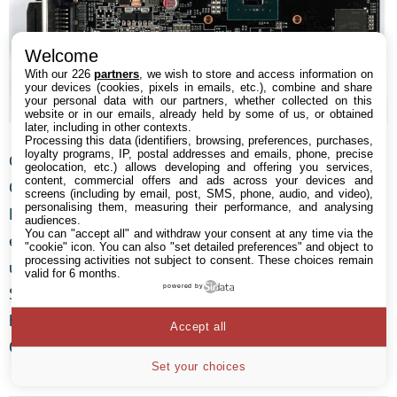
Welcome
With our 226
partners
, we wish to store and access information on
your devices (cookies, pixels in emails, etc.), combine and share
your personal data with our partners, whether collected on this
website or in our emails, already held by some of us, or obtained
later, including in other contexts.
Processing this data (identifiers, browsing, preferences, purchases,
loyalty programs, IP, postal addresses and emails, phone, precise
Gigabyte avait prévu à la base une seule phase pour le
geolocation, etc.) allows developing and offering you services,
content, commercial offers and ads across your devices and
GPU. Il a ensuite revu sa copie et opté pour un duo de
screens (including by email, post, SMS, phone, audio, and video),
personalising them, measuring their performance, and analysing
MOSFET afin de répartir la chaleur plus uniformément
audiences.
You can "accept all" and withdraw your consent at any time via the
et éviter un point chaud. Ces MOSFET sont dirigés par
"cookie" icon
. You can also "set detailed preferences" and object to
processing activities not subject to consent. These choices remain
un contrôleur PWM uP1666 de chez UPI
valid for 6 months.
powered by
Semiconductor. En low-side, on retrouve un 6414 et en
high-side un 6508, tous deux produits par Alpha &
Accept all
Omega Semiconductor.
Set your choices