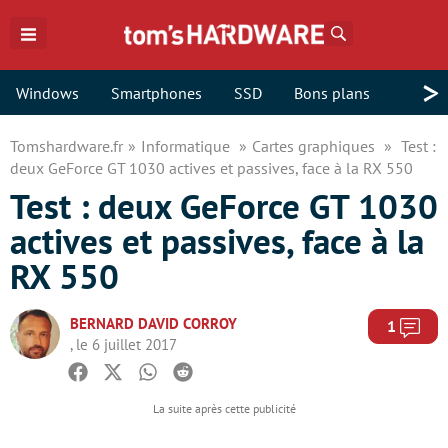
Rechercher
>
Windows
Smartphones
SSD
Bons plans
Tomshardware.fr
Informatique
Cartes graphiques
Test :
deux GeForce GT 1030 actives et passives, face à la RX 550
Test : deux GeForce GT 1030
actives et passives, face à la
RX 550
BERNARD DAVID CORROY
Com
1
, le 6 juillet 2017
Facebook
Twitter
Whatsapp
Reddit