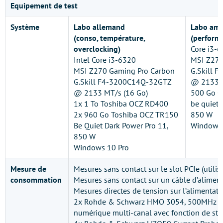
Equipement de test
Système
Labo allemand
Labo amé
(conso, température,
(perform
overclocking)
Core i3-
Intel Core i3-6320
MSI Z270
MSI Z270 Gaming Pro Carbon
G.Skill 
G.Skill F4-3200C14Q-32GTZ
@ 2133 M
@ 2133 MT/s (16 Go)
500 Go C
1x 1 To Toshiba OCZ RD400
be quiet 
2x 960 Go Toshiba OCZ TR150
850 W
Be Quiet Dark Power Pro 11,
Windows 
850 W
Windows 10 Pro
Mesure de
Mesures sans contact sur le slot PCIe (utilisa
consommation
Mesures sans contact sur un câble d’alimen
Mesures directes de tension sur l’alimentati
2x Rohde & Schwarz HMO 3054, 500MHz O
numérique multi-canal avec fonction de st