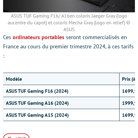
ASUS TUF Gaming F16/ A16en coloris Jaeger Gray (logo
aucentre du capot) et coloris Mecha Gray (logo en relief) ©
ASUS
Ces
ordinateurs portables
seront commercialisés en
France au cours du premier trimestre 2024, à ces tarifs
:
Modèle
Prix (à 
ASUS TUF Gaming F16 (2024)
1699,9
ASUS TUF Gaming A16 (2024)
1999,9
ASUS TUF Gaming A15 (2024)
1699,9