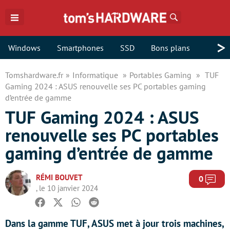
Rechercher
>
Windows
Smartphones
SSD
Bons plans
Tomshardware.fr
Informatique
Portables Gaming
TUF
Gaming 2024 : ASUS renouvelle ses PC portables gaming
d’entrée de gamme
TUF Gaming 2024 : ASUS
renouvelle ses PC portables
gaming d’entrée de gamme
RÉMI BOUVET
Com
0
, le 10 janvier 2024
Facebook
Twitter
Whatsapp
Reddit
Dans la gamme TUF, ASUS met à jour trois machines,