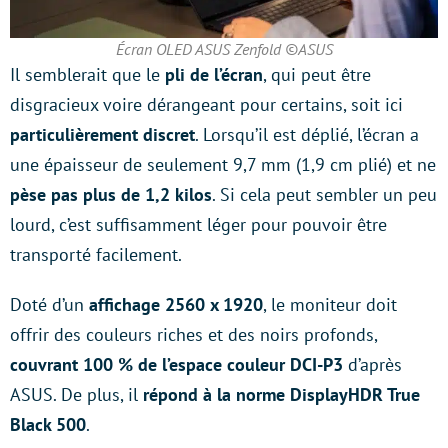
Écran OLED ASUS Zenfold ©ASUS
Il semblerait que le
pli de l’écran
, qui peut être
disgracieux voire dérangeant pour certains, soit ici
particulièrement discret
. Lorsqu’il est déplié, l’écran a
une épaisseur de seulement 9,7 mm (1,9 cm plié) et ne
pèse pas plus de 1,2 kilos
. Si cela peut sembler un peu
lourd, c’est suffisamment léger pour pouvoir être
transporté facilement.
Doté d’un
affichage 2560 x 1920
, le moniteur doit
offrir des couleurs riches et des noirs profonds,
couvrant 100 % de l’espace couleur DCI-P3
d’après
ASUS. De plus, il
répond à la norme DisplayHDR True
Black 500
.