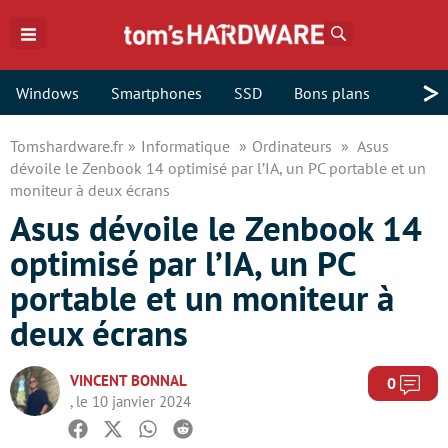
Rechercher
>
Windows
Smartphones
SSD
Bons plans
Tomshardware.fr
Informatique
Ordinateurs
Asus
dévoile le Zenbook 14 optimisé par l’IA, un PC portable et un
moniteur à deux écrans
Asus dévoile le Zenbook 14
optimisé par l’IA, un PC
portable et un moniteur à
deux écrans
VINCENT BONNAL
Com
0
, le 10 janvier 2024
Facebook
Twitter
Whatsapp
Reddit