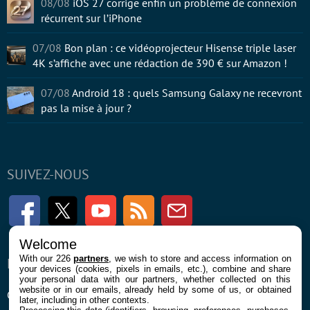
08/08
iOS 27 corrige enfin un problème de connexion
récurrent sur l’iPhone
07/08
Bon plan : ce vidéoprojecteur Hisense triple laser
4K s’affiche avec une rédaction de 390 € sur Amazon !
07/08
Android 18 : quels Samsung Galaxy ne recevront
pas la mise à jour ?
SUIVEZ-NOUS
Facebook
Twitter
Youtube
RSS
Newsletter
Welcome
With our 226
partners
, we wish to store and access information on
ENTREPRISE
À PROPOS
your devices (cookies, pixels in emails, etc.), combine and share
your personal data with our partners, whether collected on this
website or in our emails, already held by some of us, or obtained
Confidentialité et Cookies
Contact
later, including in other contexts.