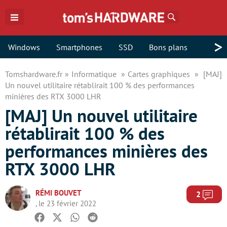
Rechercher
>
Windows
Smartphones
SSD
Bons plans
Tomshardware.fr
Informatique
Cartes graphiques
[MAJ]
Un nouvel utilitaire rétablirait 100 % des performances
minières des RTX 3000 LHR
[MAJ] Un nouvel utilitaire
rétablirait 100 % des
performances minières des
RTX 3000 LHR
RÉMI BOUVET
Com
2
, le 23 février 2022
Facebook
Twitter
Whatsapp
Reddit