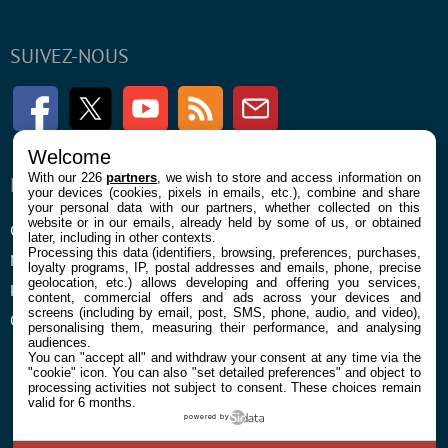
SUIVEZ-NOUS
Facebook
Twitter
Youtube
RSS
Newsletter
Welcome
With our 226
partners
, we wish to store and access information on
ENTREPRISE
À PROPOS
your devices (cookies, pixels in emails, etc.), combine and share
your personal data with our partners, whether collected on this
website or in our emails, already held by some of us, or obtained
Confidentialité et Cookies
Contact
later, including in other contexts.
Processing this data (identifiers, browsing, preferences, purchases,
Mentions légales et CGU
loyalty programs, IP, postal addresses and emails, phone, precise
geolocation, etc.) allows developing and offering you services,
Préférences Cookies
content, commercial offers and ads across your devices and
screens (including by email, post, SMS, phone, audio, and video),
Qui sommes nous
personalising them, measuring their performance, and analysing
audiences.
You can "accept all" and withdraw your consent at any time via the
"cookie" icon
. You can also "set detailed preferences" and object to
processing activities not subject to consent. These choices remain
valid for 6 months.
powered by