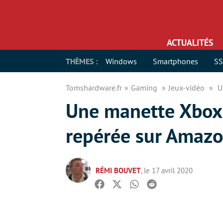
ACTUALITÉS
THÈMES :
Windows
Smartphones
S
Tomshardware.fr
Gaming
Jeux-vidéo
U
Une manette Xbox
repérée sur Amaz
RÉMI BOUVET
, le 17 avril 2020
Facebook
Twitter
Whatsapp
Reddit