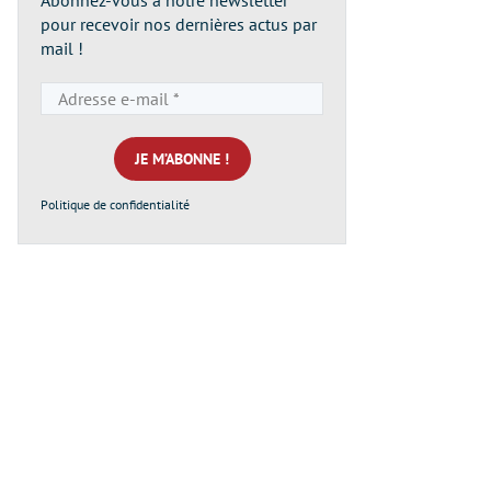
Abonnez-vous à notre newsletter
pour recevoir nos dernières actus par
mail !
Adresse
e-
mail
*
Politique de confidentialité