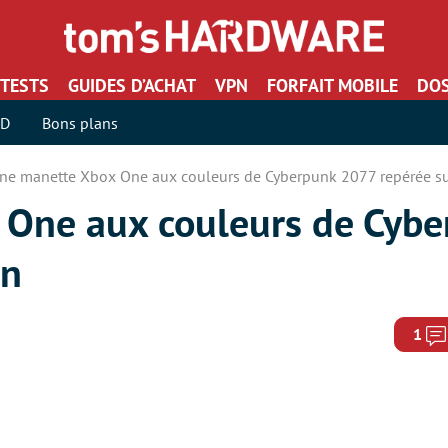
TESTS
GUIDES D’ACHAT
VPN
FORFAIT MOBILE
DOS
SD
Bons plans
ne manette Xbox One aux couleurs de Cyberpunk 2077 repérée s
 One aux couleurs de Cyb
on
1