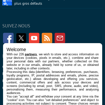
plus gros défauts
SUIVEZ-NOUS
Facebook
Twitter
Youtube
RSS
Newsletter
Welcome
With our 226
partners
, we wish to store and access information on
ENTREPRISE
À PROPOS
your devices (cookies, pixels in emails, etc.), combine and share
your personal data with our partners, whether collected on this
website or in our emails, already held by some of us, or obtained
Confidentialité et Cookies
Contact
later, including in other contexts.
Processing this data (identifiers, browsing, preferences, purchases,
Mentions légales et CGU
loyalty programs, IP, postal addresses and emails, phone, precise
geolocation, etc.) allows developing and offering you services,
Préférences Cookies
content, commercial offers and ads across your devices and
screens (including by email, post, SMS, phone, audio, and video),
Qui sommes nous
personalising them, measuring their performance, and analysing
audiences.
You can "accept all" and withdraw your consent at any time via the
"cookie" icon
. You can also "set detailed preferences" and object to
processing activities not subject to consent. These choices remain