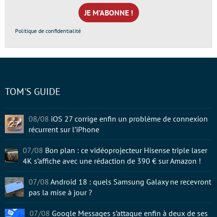
mail
*
Politique de confidentialité
TOM'S GUIDE
08/08
iOS 27 corrige enfin un problème de connexion
récurrent sur l’iPhone
07/08
Bon plan : ce vidéoprojecteur Hisense triple laser
4K s’affiche avec une rédaction de 390 € sur Amazon !
07/08
Android 18 : quels Samsung Galaxy ne recevront
pas la mise à jour ?
07/08
Google Messages s’attaque enfin à deux de ses