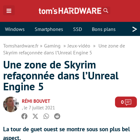
Rechercher
>
Windows
Smartphones
SSD
Bons plans
Tomshardware.fr
Gaming
Jeux-vidéo
Une zone de
Skyrim refaçonnée dans l’Unreal Engine 5
Une zone de Skyrim
refaçonnée dans l’Unreal
Engine 5
RÉMI BOUVET
Com
0
, le 7 juillet 2021
Facebook
Twitter
Whatsapp
Reddit
La tour de guet ouest se montre sous son plus bel
aspect.