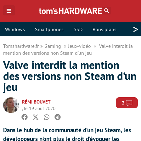
Rechercher
>
Windows
Smartphones
SSD
Bons plans
Tomshardware.fr
Gaming
Jeux-vidéo
Valve interdit la
mention des versions non Steam d’un jeu
Valve interdit la mention
des versions non Steam d’un
jeu
RÉMI BOUVET
Com
2
, le 19 août 2020
Facebook
Twitter
Whatsapp
Reddit
Dans le hub de la communauté d’un jeu Steam, les
développeurs n’ont plus le droit d’évoquer les