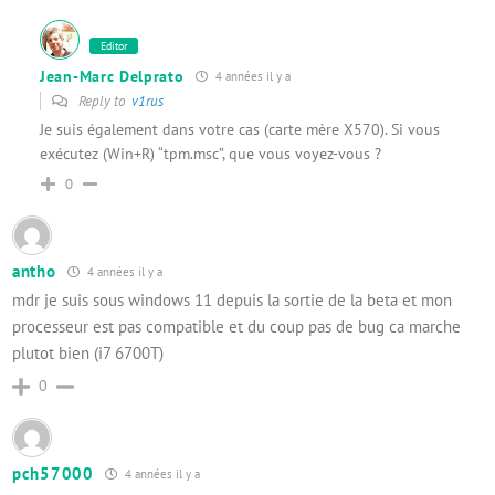
Editor
Jean-Marc Delprato
4 années il y a
Reply to
v1rus
Je suis également dans votre cas (carte mère X570). Si vous
exécutez (Win+R) “tpm.msc”, que vous voyez-vous ?
0
antho
4 années il y a
mdr je suis sous windows 11 depuis la sortie de la beta et mon
processeur est pas compatible et du coup pas de bug ca marche
plutot bien (i7 6700T)
0
pch57000
4 années il y a