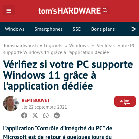
Rechercher
>
Windows
Smartphones
SSD
Bons plans
Tomshardware.fr
Logiciels
Windows
Vérifiez si votre PC
supporte Windows 11 grâce à l’application dédiée
Vérifiez si votre PC supporte
Windows 11 grâce à
l’application dédiée
RÉMI BOUVET
Com
4
, le 22 septembre 2021
Facebook
Twitter
Whatsapp
Reddit
L’application “Contrôle d’intégrité du PC” de
Microsoft est de retour à quelques jours du