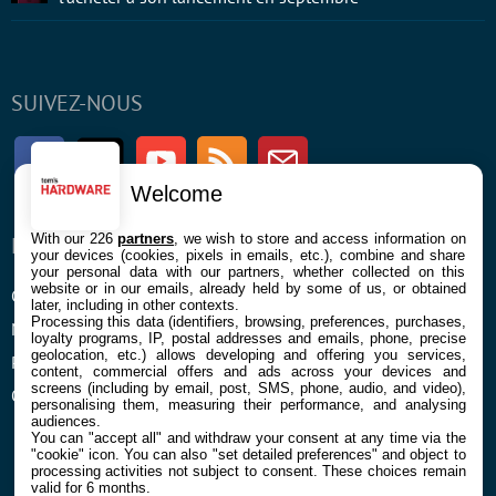
SUIVEZ-NOUS
Facebook
Twitter
Youtube
RSS
Newsletter
Welcome
With our 226
partners
, we wish to store and access information on
ENTREPRISE
À PROPOS
your devices (cookies, pixels in emails, etc.), combine and share
your personal data with our partners, whether collected on this
website or in our emails, already held by some of us, or obtained
Confidentialité et Cookies
Contact
later, including in other contexts.
Processing this data (identifiers, browsing, preferences, purchases,
Mentions légales et CGU
loyalty programs, IP, postal addresses and emails, phone, precise
geolocation, etc.) allows developing and offering you services,
Préférences Cookies
content, commercial offers and ads across your devices and
screens (including by email, post, SMS, phone, audio, and video),
Qui sommes nous
personalising them, measuring their performance, and analysing
audiences.
You can "accept all" and withdraw your consent at any time via the
"cookie" icon
. You can also "set detailed preferences" and object to
processing activities not subject to consent. These choices remain
valid for 6 months.