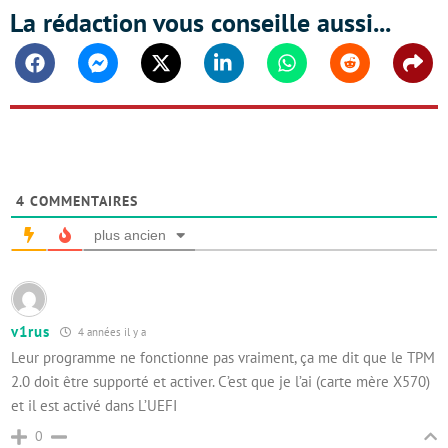
La rédaction vous conseille aussi...
Facebook
Messenger
Twitter
Linkedin
Whatsapp
Reddit
Shar
4
COMMENTAIRES
plus ancien
v1rus
4 années il y a
Leur programme ne fonctionne pas vraiment, ça me dit que le TPM
2.0 doit être supporté et activer. C’est que je l’ai (carte mère X570)
et il est activé dans L’UEFI
0