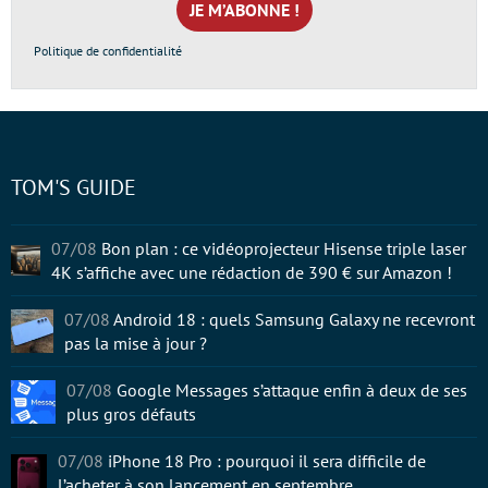
*
Politique de confidentialité
TOM'S GUIDE
07/08
Bon plan : ce vidéoprojecteur Hisense triple laser
4K s’affiche avec une rédaction de 390 € sur Amazon !
07/08
Android 18 : quels Samsung Galaxy ne recevront
pas la mise à jour ?
07/08
Google Messages s’attaque enfin à deux de ses
plus gros défauts
07/08
iPhone 18 Pro : pourquoi il sera difficile de
l’acheter à son lancement en septembre