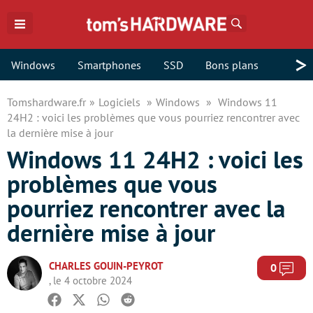
Rechercher
>
Windows
Smartphones
SSD
Bons plans
Tomshardware.fr
Logiciels
Windows
Windows 11
24H2 : voici les problèmes que vous pourriez rencontrer avec
la dernière mise à jour
Windows 11 24H2 : voici les
problèmes que vous
pourriez rencontrer avec la
dernière mise à jour
CHARLES GOUIN-PEYROT
Com
0
, le 4 octobre 2024
Facebook
Twitter
Whatsapp
Reddit