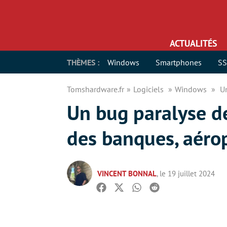
ACTUALITÉS
THÈMES :
Windows
Smartphones
S
Tomshardware.fr
Logiciels
Windows
U
Un bug paralyse d
des banques, aéro
VINCENT BONNAL
, le 19 juillet 2024
Facebook
Twitter
Whatsapp
Reddit