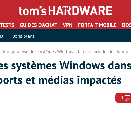
TESTS
GUIDES D’ACHAT
VPN
FORFAIT MOBILE
DOS
SD
Bons plans
n bug paralyse des systèmes Windows dans le monde, des banques
es systèmes Windows dans
ports et médias impactés
1