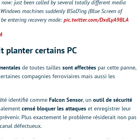
ow: just been called by several totally different media
th Windows machines suddenly BSoD’ing (Blue Screen of
o be entering recovery mode:
pic.twitter.com/DxdLyA9BLA
4
t planter certains PC
ementales
de toutes tailles
sont affectées
par cette panne,
ertaines compagnies ferroviaires mais aussi les
été identifié comme
Falcon Sensor
, un
outil de sécurité
rmalement
censé bloquer les attaques
et enregistrer leur
s prévenir. Plus exactement le problème résiderait non pas
 canal défectueux.