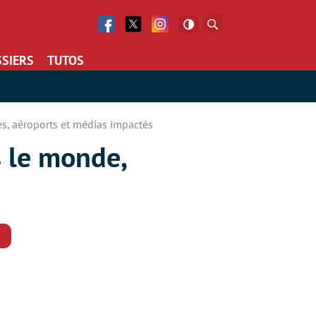
Facebook
Twitter
Facebook
Rechercher
SIERS
TUTOS
, aéroports et médias impactés
 le monde,
Commentaires