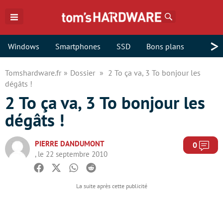
Rechercher
>
Windows
Smartphones
SSD
Bons plans
Tomshardware.fr
Dossier
2 To ça va, 3 To bonjour les
dégâts !
2 To ça va, 3 To bonjour les
dégâts !
PIERRE DANDUMONT
Com
0
, le 22 septembre 2010
Facebook
Twitter
Whatsapp
Reddit