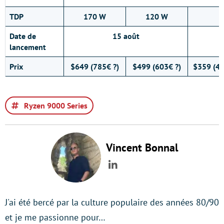
TDP
170 W
120 W
Date de
15 août
lancement
Prix
$649 (785€ ?)
$499 (603€ ?)
$359 (43
Ryzen 9000 Series
Vincent Bonnal
LinkedIn
J'ai été bercé par la culture populaire des années 80/90
et je me passionne pour…