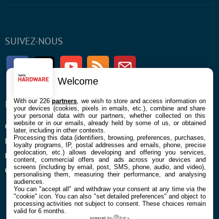
SUIVEZ-NOUS
Facebook
Twitter
Youtube
RSS
Newsletter
Welcome
With our 226
partners
, we wish to store and access information on
ENTREPRISE
À PROPOS
your devices (cookies, pixels in emails, etc.), combine and share
your personal data with our partners, whether collected on this
website or in our emails, already held by some of us, or obtained
Confidentialité et Cookies
Contact
later, including in other contexts.
Processing this data (identifiers, browsing, preferences, purchases,
Mentions légales et CGU
loyalty programs, IP, postal addresses and emails, phone, precise
geolocation, etc.) allows developing and offering you services,
Préférences Cookies
content, commercial offers and ads across your devices and
screens (including by email, post, SMS, phone, audio, and video),
Qui sommes nous
personalising them, measuring their performance, and analysing
audiences.
You can "accept all" and withdraw your consent at any time via the
"cookie" icon
. You can also "set detailed preferences" and object to
processing activities not subject to consent. These choices remain
valid for 6 months.
powered by