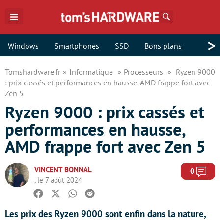
Rechercher
>
Windows
Smartphones
SSD
Bons plans
Tomshardware.fr
Informatique
Processeurs
Ryzen 9000
: prix cassés et performances en hausse, AMD frappe fort avec
Zen 5
Ryzen 9000 : prix cassés et
performances en hausse,
AMD frappe fort avec Zen 5
VINCENT BONNAL
Com
0
, le 7 août 2024
Facebook
Twitter
Whatsapp
Reddit
Les prix des Ryzen 9000 sont enfin dans la nature,