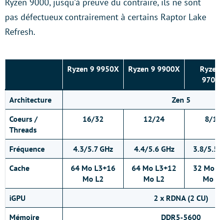
Ryzen 9000, jusqu’à preuve du contraire, ils ne sont
pas défectueux contrairement à certains Raptor Lake
Refresh.
Ryzen 9 9950X
Ryzen 9 9900X
Ryzen
9700
Architecture
Zen 5
Coeurs /
16/32
12/24
8/1
Threads
Fréquence
4.3/5.7 GHz
4.4/5.6 GHz
3.8/5.5
Cache
64 Mo L3+16
64 Mo L3+12
32 Mo 
Mo L2
Mo L2
Mo L
iGPU
2 x RDNA (2 CU)
Mémoire
DDR5-5600