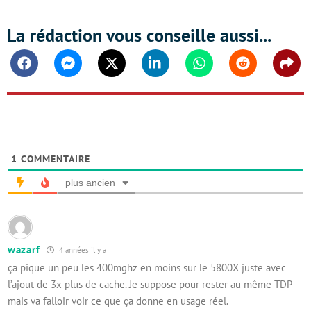
La rédaction vous conseille aussi...
Facebook
Messenger
Twitter
Linkedin
Whatsapp
Reddit
Shar
1
COMMENTAIRE
plus ancien
wazarf
4 années il y a
ça pique un peu les 400mghz en moins sur le 5800X juste avec
l’ajout de 3x plus de cache. Je suppose pour rester au même TDP
mais va falloir voir ce que ça donne en usage réel.