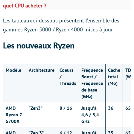
quel CPU acheter ?
Les tableaux ci-dessous présentent l’ensemble des
gammes Ryzen 5000 / Ryzen 4000 mises à jour.
Les nouveaux Ryzen
Modèle
Architecture
Coeurs
Fréquence
Cache
TDP
/
Boost /
total
(Wat
Threads
Fréquence
(Mo)
de base
(GHz)
AMD
“Zen3”
8 / 16
Jusqu’à
36
65
Ryzen 7
4,6 / 3,4
5700X
GHz
AMD
“Zen 3”
6 / 12
Jusqu’à
35
65