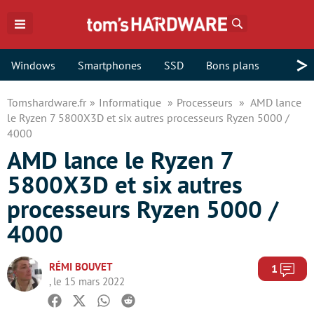
Rechercher
>
Windows
Smartphones
SSD
Bons plans
Tomshardware.fr
Informatique
Processeurs
AMD lance
le Ryzen 7 5800X3D et six autres processeurs Ryzen 5000 /
4000
AMD lance le Ryzen 7
5800X3D et six autres
processeurs Ryzen 5000 /
4000
RÉMI BOUVET
Com
1
, le 15 mars 2022
Facebook
Twitter
Whatsapp
Reddit