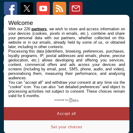
Facebook
Twitter
Youtube
RSS
Newsletter
Welcome
With our 226
partners
, we wish to store and access information on
ENTREPRISE
À PROPOS
your devices (cookies, pixels in emails, etc.), combine and share
your personal data with our partners, whether collected on this
website or in our emails, already held by some of us, or obtained
Confidentialité et Cookies
Contact
later, including in other contexts.
Processing this data (identifiers, browsing, preferences, purchases,
Mentions légales et CGU
loyalty programs, IP, postal addresses and emails, phone, precise
geolocation, etc.) allows developing and offering you services,
Préférences Cookies
content, commercial offers and ads across your devices and
screens (including by email, post, SMS, phone, audio, and video),
Qui sommes nous
personalising them, measuring their performance, and analysing
audiences.
You can "accept all" and withdraw your consent at any time via the
"cookie" icon
. You can also "set detailed preferences" and object to
processing activities not subject to consent. These choices remain
valid for 6 months.
powered by
© 2026 Galaxie Media Tous droits réservés
Accept all
Set your choices