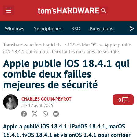
Rechercher
>
Windows
Smartphones
SSD
Bons plans
Tomshardware.fr
Logiciels
iOS et MacOS
Apple publie
iOS 18.4.1 qui comble deux failles mejeures de sécurité
Apple publie iOS 18.4.1 qui
comble deux failles
mejeures de sécurité
CHARLES GOUIN-PEYROT
Com
0
, le 17 avril 2025
Facebook
Twitter
Whatsapp
Reddit
Apple a publié iOS 18.4.1, iPadOS 18.4.1, macOS
15.4.1, tvOS 18.4.1 et visionOS 2.4.1 pour corriger