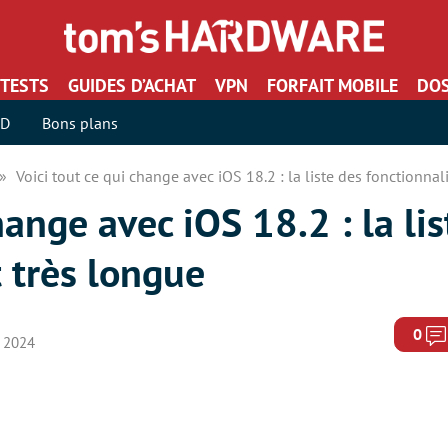
TESTS
GUIDES D’ACHAT
VPN
FORFAIT MOBILE
DOS
SD
Bons plans
Voici tout ce qui change avec iOS 18.2 : la liste des fonctionnal
hange avec iOS 18.2 : la li
t très longue
0
e 2024