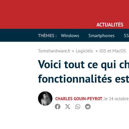
ACTUALITÉS
THÈMES :
Windows
Smartphones
S
Tomshardware.fr
Logiciels
iOS et MacOS
Voici tout ce qui c
fonctionnalités es
CHARLES GOUIN-PEYROT
, le 24 octobr
Facebook
Twitter
Whatsapp
Reddit