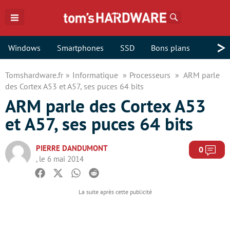
Rechercher
>
Windows
Smartphones
SSD
Bons plans
Tomshardware.fr
Informatique
Processeurs
ARM parle
des Cortex A53 et A57, ses puces 64 bits
ARM parle des Cortex A53
et A57, ses puces 64 bits
PIERRE DANDUMONT
Com
0
, le 6 mai 2014
Facebook
Twitter
Whatsapp
Reddit