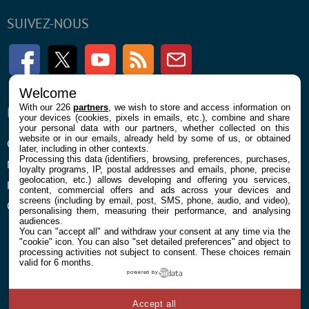
SUIVEZ-NOUS
Facebook
Twitter
Youtube
RSS
Newsletter
Welcome
With our 226
partners
, we wish to store and access information on
ENTREPRISE
À PROPOS
your devices (cookies, pixels in emails, etc.), combine and share
your personal data with our partners, whether collected on this
website or in our emails, already held by some of us, or obtained
Confidentialité et Cookies
Contact
later, including in other contexts.
Processing this data (identifiers, browsing, preferences, purchases,
Mentions légales et CGU
loyalty programs, IP, postal addresses and emails, phone, precise
geolocation, etc.) allows developing and offering you services,
Préférences Cookies
content, commercial offers and ads across your devices and
screens (including by email, post, SMS, phone, audio, and video),
Qui sommes nous
personalising them, measuring their performance, and analysing
audiences.
You can "accept all" and withdraw your consent at any time via the
"cookie" icon
. You can also "set detailed preferences" and object to
processing activities not subject to consent. These choices remain
valid for 6 months.
powered by
© 2026 Galaxie Media Tous droits réservés
Accept all