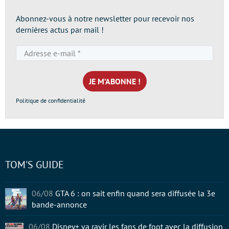
Abonnez-vous à notre newsletter pour recevoir nos
dernières actus par mail !
Adresse
e-
mail
*
Politique de confidentialité
TOM'S GUIDE
06/08
GTA 6 : on sait enfin quand sera diffusée la 3e
bande-annonce
06/08
Disney+ va ravir les fans de foot avec la diffusion