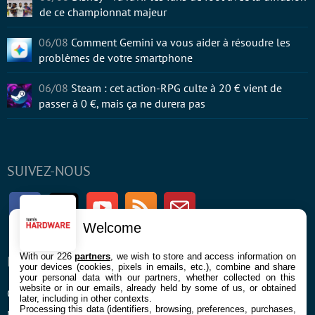
de ce championnat majeur
06/08
Comment Gemini va vous aider à résoudre les
problèmes de votre smartphone
06/08
Steam : cet action-RPG culte à 20 € vient de
passer à 0 €, mais ça ne durera pas
SUIVEZ-NOUS
Facebook
Twitter
Youtube
RSS
Newsletter
Welcome
With our 226
partners
, we wish to store and access information on
ENTREPRISE
À PROPOS
your devices (cookies, pixels in emails, etc.), combine and share
your personal data with our partners, whether collected on this
website or in our emails, already held by some of us, or obtained
Confidentialité et Cookies
Contact
later, including in other contexts.
Processing this data (identifiers, browsing, preferences, purchases,
Mentions légales et CGU