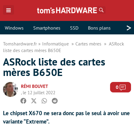
Rechercher
>
Windows
Smartphones
SSD
Bons plans
Tomshardware.fr
Informatique
Cartes mères
ASRock
liste des cartes mères B650E
ASRock liste des cartes
mères B650E
RÉMI BOUVET
Com
0
, le 12 juillet 2022
Facebook
Twitter
Whatsapp
Reddit
Le chipset X670 ne sera donc pas le seul à avoir une
variante “Extreme”.