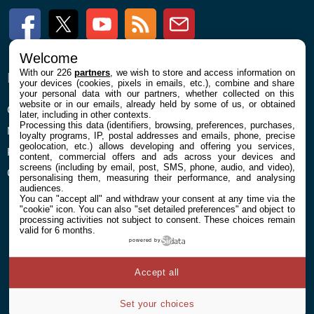
Facebook
Twitter
Youtube
RSS
Newsletter
Welcome
With our 226
partners
, we wish to store and access information on
ENTREPRISE
À PROPOS
your devices (cookies, pixels in emails, etc.), combine and share
your personal data with our partners, whether collected on this
website or in our emails, already held by some of us, or obtained
Confidentialité et Cookies
Contact
later, including in other contexts.
Processing this data (identifiers, browsing, preferences, purchases,
Mentions légales et CGU
loyalty programs, IP, postal addresses and emails, phone, precise
geolocation, etc.) allows developing and offering you services,
Préférences Cookies
content, commercial offers and ads across your devices and
screens (including by email, post, SMS, phone, audio, and video),
Qui sommes nous
personalising them, measuring their performance, and analysing
audiences.
You can "accept all" and withdraw your consent at any time via the
"cookie" icon
. You can also "set detailed preferences" and object to
processing activities not subject to consent. These choices remain
valid for 6 months.
powered by
© 2026 Galaxie Media Tous droits réservés
Accept all
Set your choices