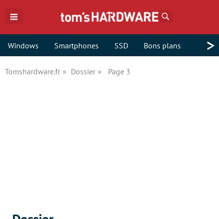
Rechercher
>
Windows
Smartphones
SSD
Bons plans
Tomshardware.fr
Dossier
Page 3