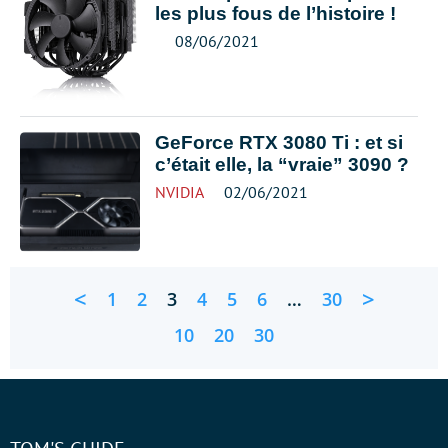
les plus fous de l’histoire !
08/06/2021
GeForce RTX 3080 Ti : et si
c’était elle, la “vraie” 3090 ?
NVIDIA
02/06/2021
<
>
1
2
3
4
5
6
…
30
10
20
30