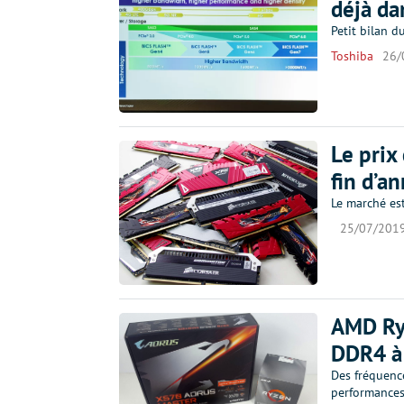
déjà da
Petit bilan 
Toshiba
26/
Le prix
fin d’a
Le marché es
25/07/201
AMD Ryz
DDR4 à 
Des fréquenc
performances