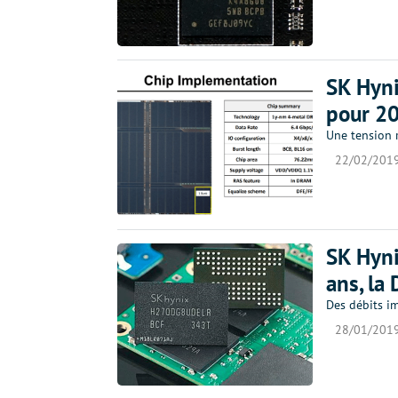
SK Hyni
pour 2
Une tension r
22/02/201
SK Hyni
ans, l
Des débits im
28/01/201