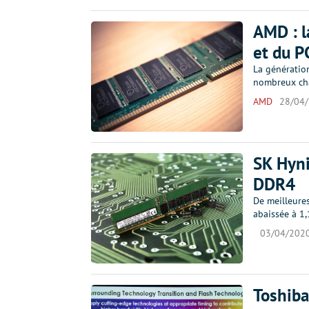
AMD : l
et du P
La génératio
nombreux ch
AMD
28/04
SK Hyn
DDR4
De meilleures
abaissée à 1,
03/04/202
Toshiba