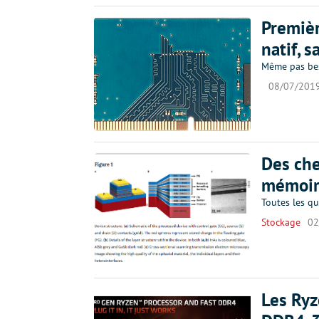
Premiè
natif, 
Même pas bes
08/07/201
Des che
mémoire
Toutes les qu
Stockage
02
Les Ry