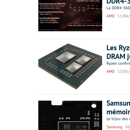
DDR4-37
La DDR4-3600
AMD
11/06
Les Ryz
DRAM j
Ryzen confir
AMD
13/05
Samsung
mémoir
Le bijou des 
Samsung
06