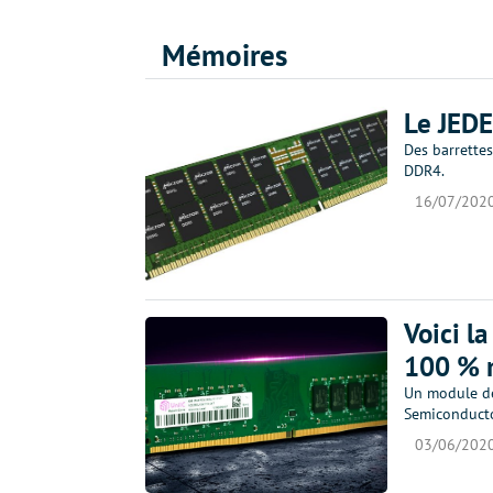
Mémoires
Le JEDE
Des barrettes
DDR4.
16/07/202
Voici l
100 % 
Un module de
Semiconducto
03/06/202