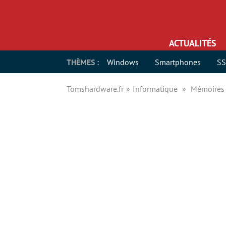
ACTUALITÉS
THÈMES :
Windows
Smartphones
S
Tomshardware.fr
Informatique
Mémoires