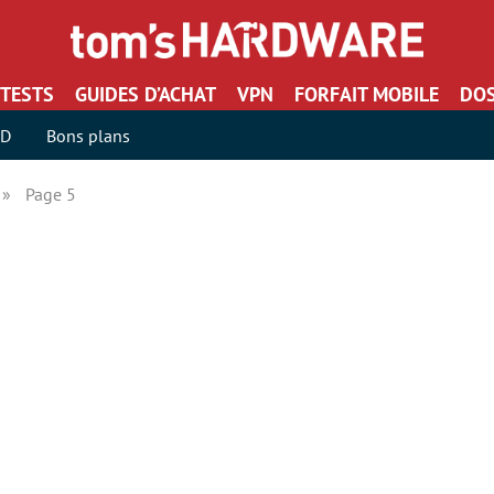
TESTS
GUIDES D’ACHAT
VPN
FORFAIT MOBILE
DOS
SD
Bons plans
Page 5