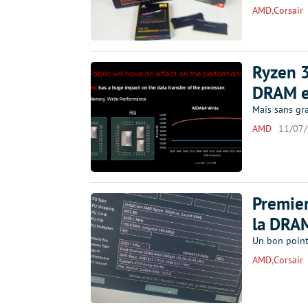
AMD
,
Corsair
Ryzen 3
DRAM es
Mais sans gra
AMD
11/07
Premier
la DRAM
Un bon point,
AMD
,
Corsair