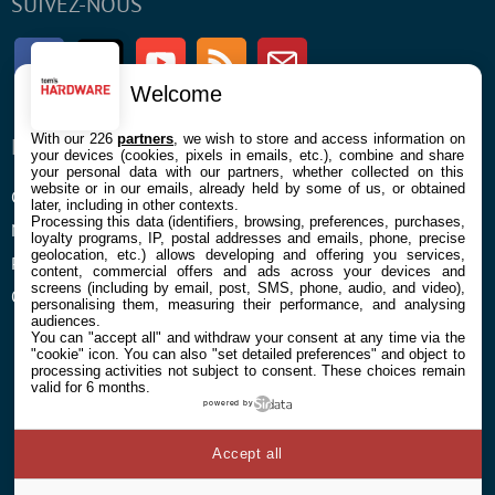
SUIVEZ-NOUS
Facebook
Twitter
Youtube
RSS
Newsletter
Welcome
With our 226
partners
, we wish to store and access information on
ENTREPRISE
À PROPOS
your devices (cookies, pixels in emails, etc.), combine and share
your personal data with our partners, whether collected on this
website or in our emails, already held by some of us, or obtained
Confidentialité et Cookies
Contact
later, including in other contexts.
Processing this data (identifiers, browsing, preferences, purchases,
Mentions légales et CGU
loyalty programs, IP, postal addresses and emails, phone, precise
geolocation, etc.) allows developing and offering you services,
Préférences Cookies
content, commercial offers and ads across your devices and
screens (including by email, post, SMS, phone, audio, and video),
Qui sommes nous
personalising them, measuring their performance, and analysing
audiences.
You can "accept all" and withdraw your consent at any time via the
"cookie" icon
. You can also "set detailed preferences" and object to
processing activities not subject to consent. These choices remain
valid for 6 months.
powered by
© 2026 Galaxie Media Tous droits réservés
Accept all