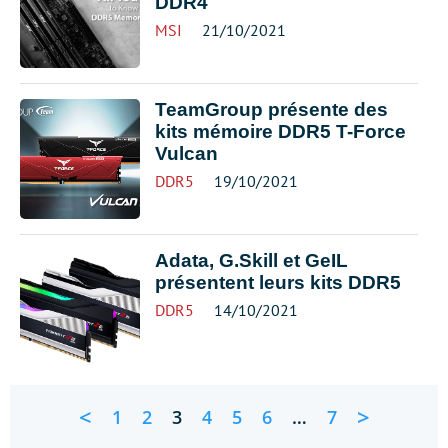
DDR4
MSI
21/10/2021
TeamGroup présente des
kits mémoire DDR5 T-Force
Vulcan
DDR5
19/10/2021
Adata, G.Skill et GeIL
présentent leurs kits DDR5
DDR5
14/10/2021
<
>
1
2
3
4
5
6
…
7